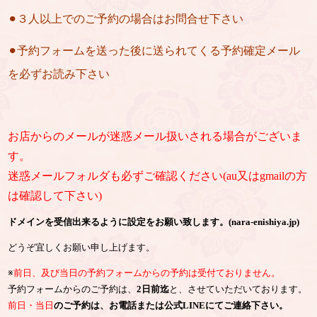
⚫︎３人以上でのご予約の場合はお問合せ下さい
⚫︎予約フォームを送った後に送られてくる予約確定メール
を必ずお読み下さい
お店からのメールが迷惑メール扱いされる場合がございま
す。
迷惑メールフォルダも必ずご確認ください(au又はgmailの方
は確認して下さい)
ドメインを受信出来るように設定をお願い致します。(nara-enishiya.jp)
どうぞ宜しくお願い申し上げます。
※
前日、及び当日の予約フォームからの予約は受付ておりません。
予約フォームからのご予約は、
2日前迄
と、させていただいております。
前日・当日
のご予約は、お電話または公式LINEにてご連絡下さい。