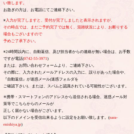
い致します。
お急ぎの方は、お電話にてご連絡下さい。
※
入力が完了しますと、受付が完了しましたと表示されますが、
その時点では、まだご予約完了では無く、混雑状況により、お断りする
場合もございますので
予めご了承下さい。
※24時間以内に、自動返信、及び担当者からの連絡が無い場合は、お手数
ですが電話(
0742-55-3971
)
または、お問い合わせフォームより、ご連絡下さい。
その際に、入力されたメールアドレスの入力に、誤りがあった場合や、
『自動返信』が迷惑メール(迷惑フォルダを
ご確認下さい)、または、スパムと認識されている可能性がございます。
✳︎携帯・スマートフォンのアドレスから送信される場合、迷惑メール対
策等でこちらからのメールが
正しく届かない場合がございます。
以下のドメインを受信出来るように設定をお願い致します。(
nara-
enishiya.jp
)