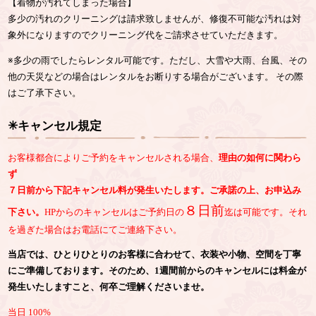
【着物が汚れてしまった場合】
多少の汚れのクリーニングは請求致しませんが、修復不可能な汚れは対
象外になりますのでクリーニング代をご請求させていただきます。
※多少の雨でしたらレンタル可能です。ただし、大雪や大雨、台風、その
他の天災などの場合はレンタルをお断りする場合がございます。 その際
はご了承下さい。
✳︎キャンセル規定
お客様都合によりご予約をキャンセルされる場合、
理由の如何に関わら
ず
７日前から下記キャンセル料が発生いたします。ご承諾の上、お申込み
８日前
下さい。
HPからのキャンセルはご予約日の
迄は可能です。それ
を過ぎた場合はお電話にてご連絡下さい。
当店では、ひとりひとりのお客様に合わせて、衣装や小物、空間を丁寧
にご準備しております。そのため、1週間前からのキャンセルには料金が
発生いたしますこと、何卒ご理解くださいませ。
当日 100%