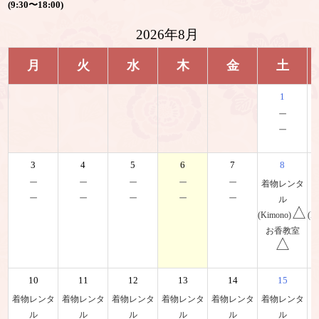
(9:30〜18:00)
2026年8月
月
火
水
木
金
土
1
－
－
3
4
5
6
7
8
－
－
－
－
－
着物レンタ
－
－
－
－
－
ル
△
(Kimono)
(K
お香教室
△
10
11
12
13
14
15
着物レンタ
着物レンタ
着物レンタ
着物レンタ
着物レンタ
着物レンタ
ル
ル
ル
ル
ル
ル