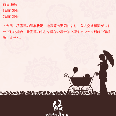
前日 80%
3日前 50%
7日前 30%
・台風、積雪等の気象状況、地震等の要因により、公共交通機関がスト
ップした場合、天災等のやむを得ない場合は上記キャンセル料はご請求
致しません。