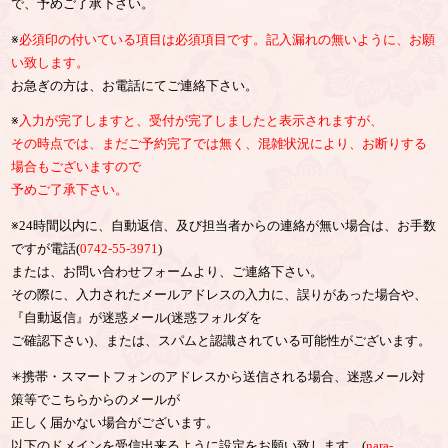
で、予めご了承下さい。
※
必須印の付いている項目は必須項目です。記入漏れの無いように、お願
い致します。
お急ぎの方は、お電話にてご連絡下さい。
※
入力が完了しますと、受付が完了しましたと表示されますが、
その時点では、まだご予約完了では無く、混雑状況により、お断りする
場合もございますので
予めご了承下さい。
※24時間以内に、自動返信、及び担当者からの連絡が無い場合は、お手数
ですが電話(
0742-55-3971
)
または、お問い合わせフォームより、ご連絡下さい。
その際に、入力されたメールアドレスの入力に、誤りがあった場合や、
『自動返信』が迷惑メール(迷惑フォルダを
ご確認下さい)、または、スパムと認識されている可能性がございます。
✳︎携帯・スマートフォンのアドレスから送信される場合、迷惑メール対
策等でこちらからのメールが
正しく届かない場合がございます。
以下のドメインを受信出来るように設定をお願い致します。(
nara-