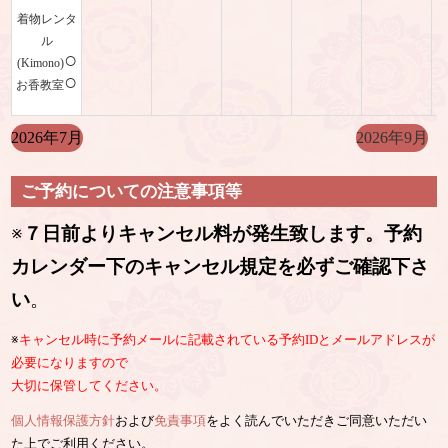
着物レンタ
ル
○
(Kimono)
○
お香教室
2026年7月
2026年9月
ご予約についての注意事項等
※
７日前よりキャンセル料が発生致します。予約
カレンダー下のキャンセル規定を必ずご確認下さ
い
。
※
キャンセル時に予約メールに記載されている予約IDとメールアドレスが
必要になりますので
大切に保管してください。
個人情報保護方針
および
免責事項
をよく読んでいただきご同意いただい
た上でご利用ください。