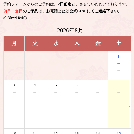
予約フォームからのご予約は、
2日前迄
と、させていただいております。
前日・当日
のご予約は、お電話または公式LINEにてご連絡下さい。
(9:30〜18:00)
2026年8月
月
火
水
木
金
土
1
－
－
3
4
5
6
7
8
－
－
－
－
－
－
－
－
－
－
－
－
(K
10
11
12
13
14
15