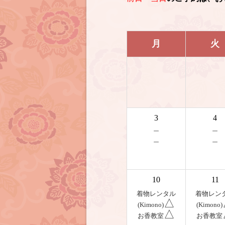
月
火
3
4
－
－
－
－
10
11
着物レンタル
着物レン
△
(Kimono)
(Kimono)
△
お香教室
お香教室