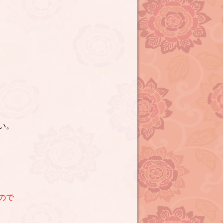
い。
ので