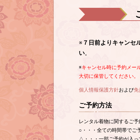
※
７日前よりキャンセ
い
。
※
キャンセル時に予約メー
大切に保管してください。
個人情報保護方針
および
免
ご予約方法
レンタル着物に関するご予
○・・・全ての時間帯でご
△・・・一部ご予約が入っ