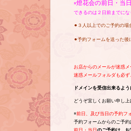
燈花会の前日・当
※
できるのは２日前までにな
⚫︎３人以上でのご予約の
⚫︎予約フォームを送った
お店からのメールが迷惑メ
迷惑メールフォルダも必ずご確
ドメインを受信出来るように設定を
どうぞ宜しくお願い申し上
※
前日、及び当日の予約フ
予約フォームからのご予約
前日・当日
のご予約は、お電話