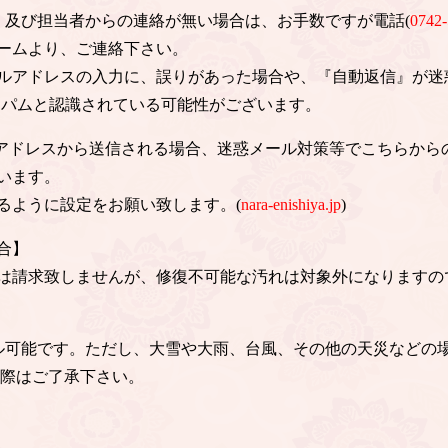
信、及び担当者からの連絡が無い場合は、お手数ですが電話(
0742-
ームより、ご連絡下さい。
ルアドレスの入力に、誤りがあった場合や、『自動返信』が迷
スパムと認識されている可能性がございます。
のアドレスから送信される場合、迷惑メール対策等でこちらから
います。
るように設定をお願い致します。(
nara-enishiya.jp
)
合】
は請求致しませんが、修復不可能な汚れは対象外になりますの
ル可能です。ただし、大雪や大雨、台風、その他の天災などの
の際はご了承下さい。