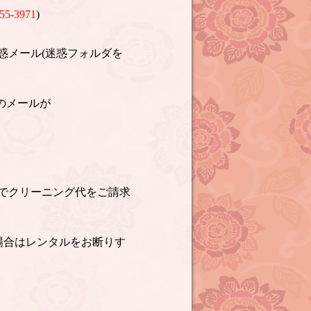
55-3971
)
惑メール(迷惑フォルダを
のメールが
でクリーニング代をご請求
場合はレンタルをお断りす