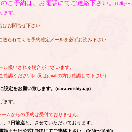
日のご予約は、お電話にてご連絡下さい。
(12時
ります。
場合はお問合せ下さい
後に送られてくる予約確定メールを必ずお読み下さい
ール扱いされる場合がございます。
認ください(au又はgmailの方は確認して下さい)
お願い致します。(nara-enishiya.jp)
げます。
ォームからの予約は受付ておりません。
は、
2日前迄
と、させていただいております。
または公式LINEにてご連絡下さい。(9:30〜18:00)