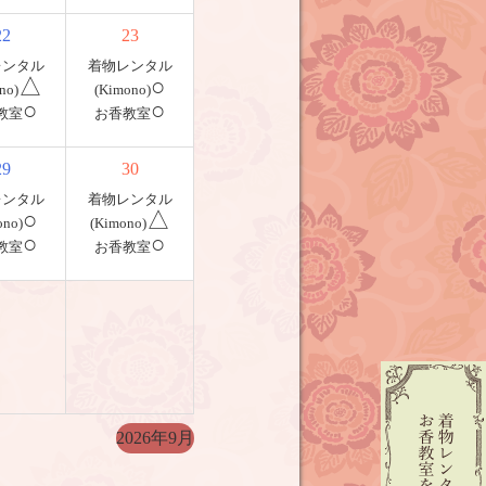
22
23
レンタル
着物レンタル
△
○
no)
(Kimono)
○
○
教室
お香教室
29
30
レンタル
着物レンタル
○
△
ono)
(Kimono)
○
○
教室
お香教室
2026年9月