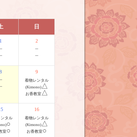
土
日
1
2
－
－
－
－
8
9
－
着物レンタル
－
△
(Kimono)
△
お香教室
15
16
レンタル
着物レンタル
○
△
ono)
(Kimono)
○
○
教室
お香教室