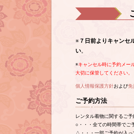
※
７日前よりキャンセ
い
。
※
キャンセル時に予約メー
大切に保管してください。
個人情報保護方針
および
免
ご予約方法
レンタル着物に関するご予
○・・・全ての時間帯でご
△・・・一部ご予約が入っ