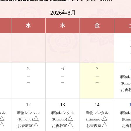
2026年8月
水
木
金
5
6
7
－
－
－
着物
－
－
－
(Kimo
お香
12
13
14
タル
着物レンタル
着物レンタル
着物レンタル
着物
△
△
△
△
(Kimono)
(Kimono)
(Kimono)
(Kim
△
△
△
△
お香教室
お香教室
お香教室
お香