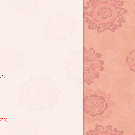
い。
ので