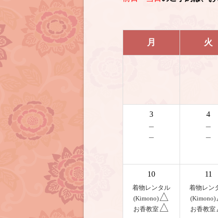
月
火
3
4
－
－
－
－
10
11
着物レンタル
着物レン
△
(Kimono)
(Kimono)
△
お香教室
お香教室