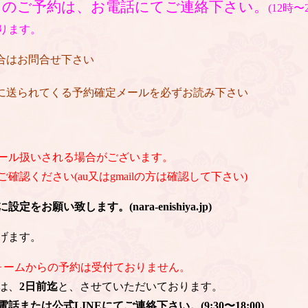
日のご予約は、お電話にてご連絡下さい。
(12時
ります。
場合はお問合せ下さい
後に送られてくる予約確定メールを必ずお読み下さい
ール扱いされる場合がございます。
認ください(au又はgmailの方は確認して下さい)
お願い致します。(nara-enishiya.jp)
げます。
ォームからの予約は受付ておりません。
は、
2日前迄
と、させていただいております。
または公式LINEにてご連絡下さい。(9:30〜18:00)