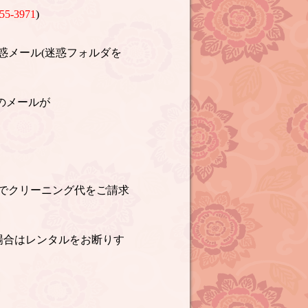
55-3971
)
惑メール(迷惑フォルダを
のメールが
でクリーニング代をご請求
場合はレンタルをお断りす