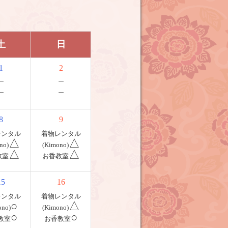
土
日
1
2
－
－
－
－
8
9
レンタル
着物レンタル
△
△
no)
(Kimono)
△
△
教室
お香教室
15
16
レンタル
着物レンタル
○
△
ono)
(Kimono)
○
○
教室
お香教室