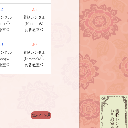
22
23
レンタル
着物レンタル
△
○
no)
(Kimono)
○
○
教室
お香教室
29
30
レンタル
着物レンタル
○
△
ono)
(Kimono)
○
○
教室
お香教室
2026年9月