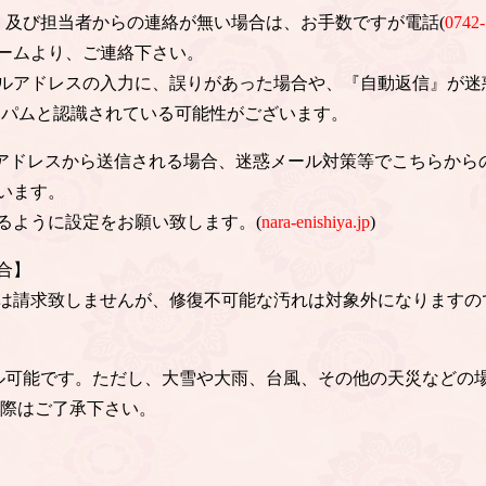
信、及び担当者からの連絡が無い場合は、お手数ですが電話(
0742-
ームより、ご連絡下さい。
ルアドレスの入力に、誤りがあった場合や、『自動返信』が迷
スパムと認識されている可能性がございます。
のアドレスから送信される場合、迷惑メール対策等でこちらから
います。
るように設定をお願い致します。(
nara-enishiya.jp
)
合】
は請求致しませんが、修復不可能な汚れは対象外になりますの
ル可能です。ただし、大雪や大雨、台風、その他の天災などの
の際はご了承下さい。