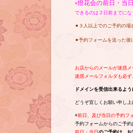
燈花会の前日・当
※
できるのは２日前までにな
⚫︎３人以上でのご予約の
⚫︎予約フォームを送った
お店からのメールが迷惑メ
迷惑メールフォルダも必ずご確
ドメインを受信出来るように設定を
どうぞ宜しくお願い申し上
※
前日、及び当日の予約フ
予約フォームからのご予約
前日・当日
のご予約は、お電話