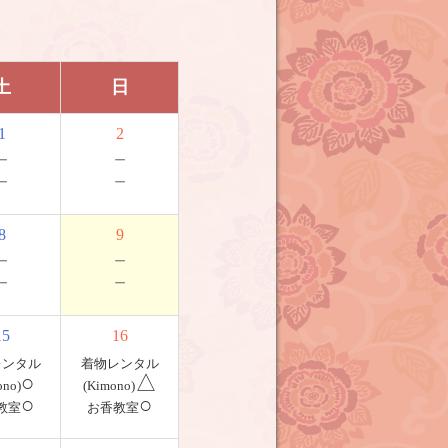
土
日
1
2
－
－
－
－
8
9
－
－
－
－
15
16
レンタル
着物レンタル
○
△
ono)
(Kimono)
○
○
教室
お香教室