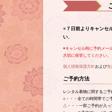
※
７日前よりキャンセ
い
。
※
キャンセル時に予約メー
大切に保管してください。
個人情報保護方針
および
免
ご予約方法
レンタル着物に関するご予
○・・・全ての時間帯でご
△・・・一部ご予約が入っ