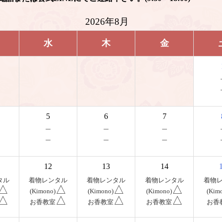
2026年8月
水
木
金
5
6
7
－
－
－
－
－
－
12
13
14
タル
着物レンタル
着物レンタル
着物レンタル
着物
△
△
△
△
(Kimono)
(Kimono)
(Kimono)
(Kim
△
△
△
△
お香教室
お香教室
お香教室
お香