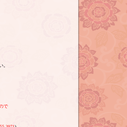
い。
ので
55-3971
)