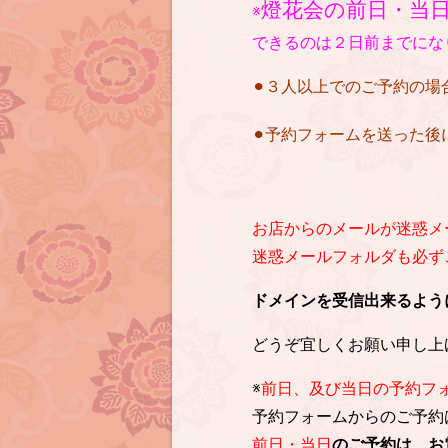
燈花会の前日・当
※
できるのは２日前までにな
⚫︎３人以上でのご予約の
⚫︎予約フォームを送った
お店からのメールが迷惑メ
迷惑メールフォルダも必ずご確
ドメインを受信出来るように設定を
どうぞ宜しくお願い申し上
※
前日、及び当日の予約フ
予約フォームからのご予約
前日・当日
のご予約は、お電話