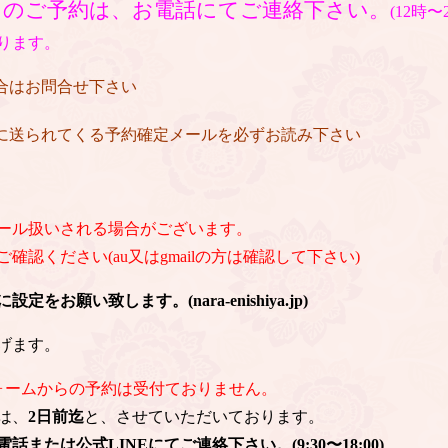
日のご予約は、お電話にてご連絡下さい。
(12時
ります。
場合はお問合せ下さい
後に送られてくる予約確定メールを必ずお読み下さい
ール扱いされる場合がございます。
認ください(au又はgmailの方は確認して下さい)
お願い致します。(nara-enishiya.jp)
げます。
ォームからの予約は受付ておりません。
は、
2日前迄
と、させていただいております。
または公式LINEにてご連絡下さい。(9:30〜18:00)