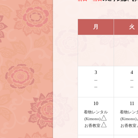
月
火
3
4
－
－
－
－
10
11
着物レンタル
着物レン
△
(Kimono)
(Kimono)
△
お香教室
お香教室