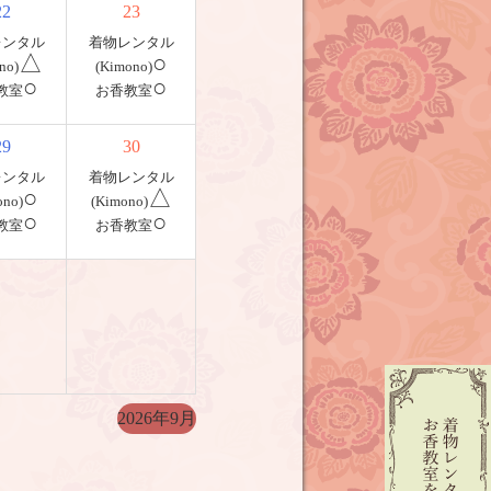
22
23
レンタル
着物レンタル
△
○
no)
(Kimono)
○
○
教室
お香教室
29
30
レンタル
着物レンタル
○
△
ono)
(Kimono)
○
○
教室
お香教室
2026年9月