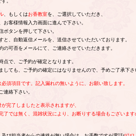
です。
ル
、もしくは
お香教室
を、ご選択していただき、
、お客様情報入力画面に進んで下さい。
信ボタンを押して下さい。
すと、自動返信メールを、送信させていただいております。
約の可否をメールにて、ご連絡させていただきます。
時点で、ご予約が確定となります。
ましても、ご予約の確定にはなりませんので、予めご了承下さ
は必須項目です。記入漏れの無いように、お願い致します。
ご連絡下さい。
付が完了しましたと表示されますが、
完了では無く、混雑状況により、お断りする場合もございます
信、及び担当者からの連絡が無い場合は、お手数ですが電話(
0742-