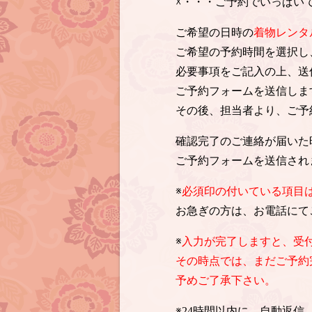
☓・・・ご予約でいっぱい
ご希望の日時の
着物レンタ
ご希望の予約時間を選択し
必要事項をご記入の上、送
ご予約フォームを送信しま
その後、担当者より、ご予
確認完了のご連絡が届いた
ご予約フォームを送信され
※
必須印の付いている項目
お急ぎの方は、お電話にて
※
入力が完了しますと、受
その時点では、まだご予約
予めご了承下さい。
※24時間以内に、自動返