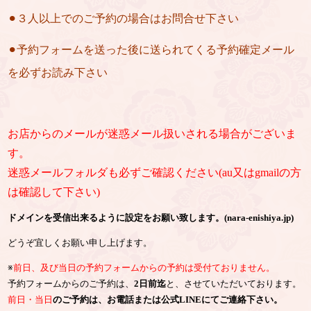
⚫︎３人以上でのご予約の場合はお問合せ下さい
⚫︎予約フォームを送った後に送られてくる予約確定メール
を必ずお読み下さい
お店からのメールが迷惑メール扱いされる場合がございま
す。
迷惑メールフォルダも必ずご確認ください(au又はgmailの方
は確認して下さい)
ドメインを受信出来るように設定をお願い致します。(nara-enishiya.jp)
どうぞ宜しくお願い申し上げます。
※
前日、及び当日の予約フォームからの予約は受付ておりません。
予約フォームからのご予約は、
2日前迄
と、させていただいております。
前日・当日
のご予約は、お電話または公式LINEにてご連絡下さい。