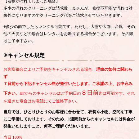
【着物が汚れてしまった場合】
多少の汚れのクリーニングは請求致しませんが、修復不可能な汚れは対
象外になりますのでクリーニング代をご請求させていただきます。
※多少の雨でしたらレンタル可能です。ただし、大雪や大雨、台風、その
他の天災などの場合はレンタルをお断りする場合がございます。 その際
はご了承下さい。
✳︎キャンセル規定
お客様都合によりご予約をキャンセルされる場合、
理由の如何に関わら
ず
７日前から下記キャンセル料が発生いたします。ご承諾の上、お申込み
８日前
下さい。
HPからのキャンセルはご予約日の
迄は可能です。それ
を過ぎた場合はお電話にてご連絡下さい。
当店では、ひとりひとりのお客様に合わせて、衣装や小物、空間を丁寧
にご準備しております。そのため、1週間前からのキャンセルには料金が
発生いたしますこと、何卒ご理解くださいませ。
当日 100%