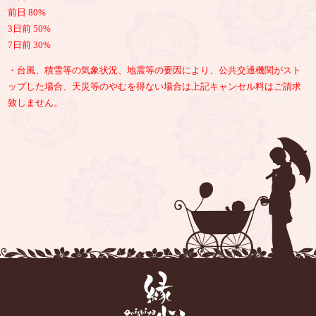
前日 80%
3日前 50%
7日前 30%
・台風、積雪等の気象状況、地震等の要因により、公共交通機関がスト
ップした場合、天災等のやむを得ない場合は上記キャンセル料はご請求
致しません。