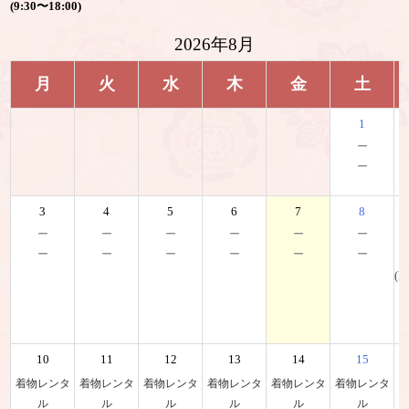
(9:30〜18:00)
2026年8月
月
火
水
木
金
土
1
－
－
3
4
5
6
7
8
－
－
－
－
－
－
－
－
－
－
－
－
(K
10
11
12
13
14
15
着物レンタ
着物レンタ
着物レンタ
着物レンタ
着物レンタ
着物レンタ
ル
ル
ル
ル
ル
ル