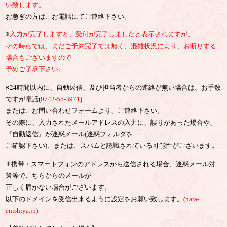
い致します。
お急ぎの方は、お電話にてご連絡下さい。
※
入力が完了しますと、受付が完了しましたと表示されますが、
その時点では、まだご予約完了では無く、混雑状況により、お断りする
場合もございますので
予めご了承下さい。
※24時間以内に、自動返信、及び担当者からの連絡が無い場合は、お手数
ですが電話(
0742-55-3971
)
または、お問い合わせフォームより、ご連絡下さい。
その際に、入力されたメールアドレスの入力に、誤りがあった場合や、
『自動返信』が迷惑メール(迷惑フォルダを
ご確認下さい)、または、スパムと認識されている可能性がございます。
✳︎携帯・スマートフォンのアドレスから送信される場合、迷惑メール対
策等でこちらからのメールが
正しく届かない場合がございます。
以下のドメインを受信出来るように設定をお願い致します。(
nara-
enishiya.jp
)