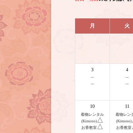
月
火
3
4
－
－
－
－
10
11
着物レンタル
着物レン
△
(Kimono)
(Kimono)
△
お香教室
お香教室