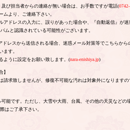
信、及び担当者からの連絡が無い場合は、お手数ですが電話(
0742-
ームより、ご連絡下さい。
ルアドレスの入力に、誤りがあった場合や、『自動返信』が迷
スパムと認識されている可能性がございます。
のアドレスから送信される場合、迷惑メール対策等でこちらから
います。
るように設定をお願い致します。(
nara-enishiya.jp
)
合】
は請求致しませんが、修復不可能な汚れは対象外になりますの
ル可能です。ただし、大雪や大雨、台風、その他の天災などの
の際はご了承下さい。