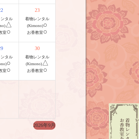
22
23
レンタル
着物レンタル
△
○
no)
(Kimono)
○
○
教室
お香教室
29
30
レンタル
着物レンタル
○
△
ono)
(Kimono)
○
○
教室
お香教室
2026年9月