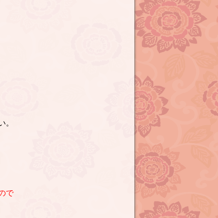
い。
ので