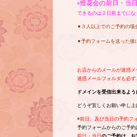
燈花会の前日・当
※
できるのは２日前までにな
⚫︎３人以上でのご予約の
⚫︎予約フォームを送った
お店からのメールが迷惑メ
迷惑メールフォルダも必ずご確
ドメインを受信出来るように設定を
どうぞ宜しくお願い申し上
※
前日、及び当日の予約フ
予約フォームからのご予約
前日・当日
のご予約は、お電話