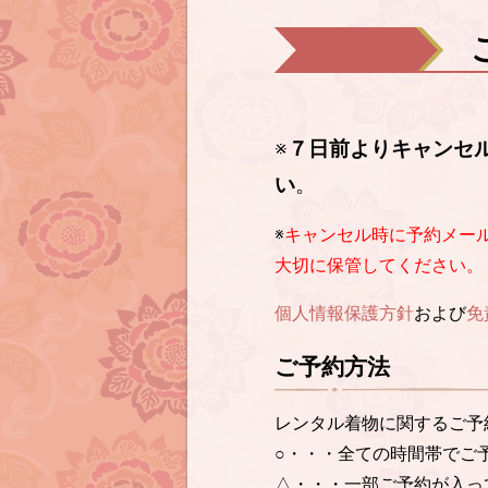
※
７日前よりキャンセ
い
。
※
キャンセル時に予約メー
大切に保管してください。
個人情報保護方針
および
免
ご予約方法
レンタル着物に関するご予
○・・・全ての時間帯でご
△・・・一部ご予約が入っ