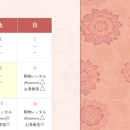
土
日
1
2
－
－
－
－
8
9
－
着物レンタル
－
△
(Kimono)
△
お香教室
15
16
レンタル
着物レンタル
○
△
ono)
(Kimono)
○
○
教室
お香教室