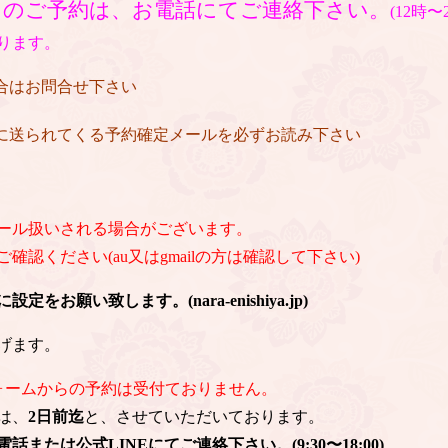
日のご予約は、お電話にてご連絡下さい。
(12時
ります。
場合はお問合せ下さい
後に送られてくる予約確定メールを必ずお読み下さい
ール扱いされる場合がございます。
認ください(au又はgmailの方は確認して下さい)
お願い致します。(nara-enishiya.jp)
げます。
ォームからの予約は受付ておりません。
は、
2日前迄
と、させていただいております。
または公式LINEにてご連絡下さい。(9:30〜18:00)