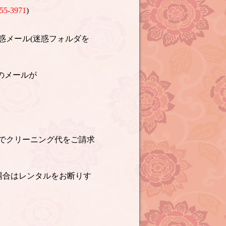
55-3971
)
惑メール(迷惑フォルダを
のメールが
でクリーニング代をご請求
場合はレンタルをお断りす