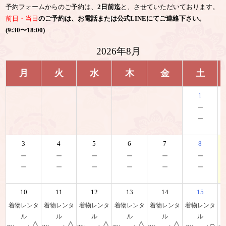
予約フォームからのご予約は、
2日前迄
と、させていただいております。
前日・当日
のご予約は、お電話または公式LINEにてご連絡下さい。
(9:30〜18:00)
2026年8月
月
火
水
木
金
土
1
－
－
3
4
5
6
7
8
－
－
－
－
－
－
－
－
－
－
－
－
10
11
12
13
14
15
着物レンタ
着物レンタ
着物レンタ
着物レンタ
着物レンタ
着物レンタ
ル
ル
ル
ル
ル
ル
△
△
△
△
△
○