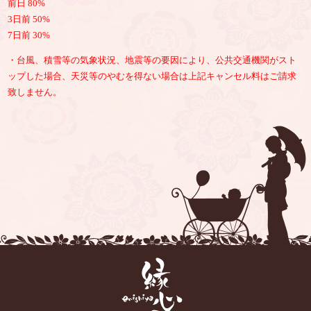
前日 80%
3日前 50%
7日前 30%
・台風、積雪等の気象状況、地震等の要因により、公共交通機関がスト
ップした場合、天災等のやむを得ない場合は上記キャンセル料はご請求
致しません。