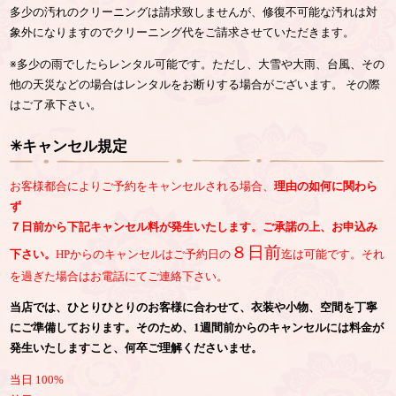
多少の汚れのクリーニングは請求致しませんが、修復不可能な汚れは対
象外になりますのでクリーニング代をご請求させていただきます。
※多少の雨でしたらレンタル可能です。ただし、大雪や大雨、台風、その
他の天災などの場合はレンタルをお断りする場合がございます。 その際
はご了承下さい。
✳︎キャンセル規定
お客様都合によりご予約をキャンセルされる場合、
理由の如何に関わら
ず
７日前から下記キャンセル料が発生いたします。ご承諾の上、お申込み
８日前
下さい。
HPからのキャンセルはご予約日の
迄は可能です。それ
を過ぎた場合はお電話にてご連絡下さい。
当店では、ひとりひとりのお客様に合わせて、衣装や小物、空間を丁寧
にご準備しております。そのため、1週間前からのキャンセルには料金が
発生いたしますこと、何卒ご理解くださいませ。
当日 100%