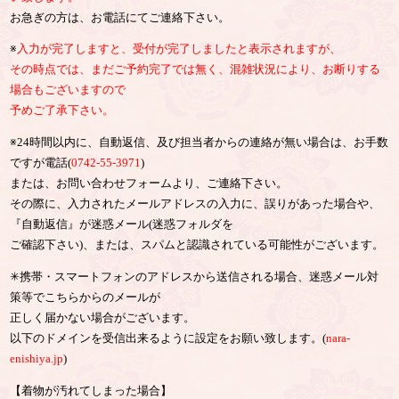
お急ぎの方は、お電話にてご連絡下さい。
※
入力が完了しますと、受付が完了しましたと表示されますが、
その時点では、まだご予約完了では無く、混雑状況により、お断りする
場合もございますので
予めご了承下さい。
※24時間以内に、自動返信、及び担当者からの連絡が無い場合は、お手数
ですが電話(
0742-55-3971
)
または、お問い合わせフォームより、ご連絡下さい。
その際に、入力されたメールアドレスの入力に、誤りがあった場合や、
『自動返信』が迷惑メール(迷惑フォルダを
ご確認下さい)、または、スパムと認識されている可能性がございます。
✳︎携帯・スマートフォンのアドレスから送信される場合、迷惑メール対
策等でこちらからのメールが
正しく届かない場合がございます。
以下のドメインを受信出来るように設定をお願い致します。(
nara-
enishiya.jp
)
【着物が汚れてしまった場合】