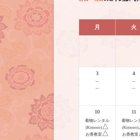
月
火
3
4
－
－
－
－
10
11
着物レンタル
着物レン
△
(Kimono)
(Kimono)
△
お香教室
お香教室