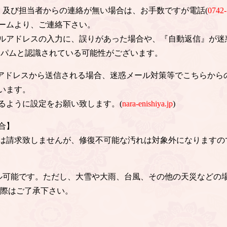
信、及び担当者からの連絡が無い場合は、お手数ですが電話(
0742-
ームより、ご連絡下さい。
ルアドレスの入力に、誤りがあった場合や、『自動返信』が迷
スパムと認識されている可能性がございます。
のアドレスから送信される場合、迷惑メール対策等でこちらから
います。
るように設定をお願い致します。(
nara-enishiya.jp
)
合】
は請求致しませんが、修復不可能な汚れは対象外になりますの
ル可能です。ただし、大雪や大雨、台風、その他の天災などの
の際はご了承下さい。