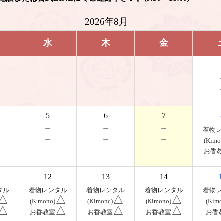
2026年8月
水
木
金
5
6
7
－
－
－
着物
－
－
－
(Kimo
お香
12
13
14
タル
着物レンタル
着物レンタル
着物レンタル
着物
△
△
△
△
(Kimono)
(Kimono)
(Kimono)
(Kim
△
△
△
△
お香教室
お香教室
お香教室
お香