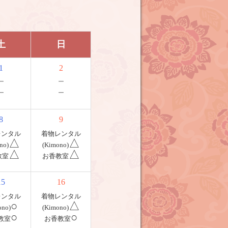
土
日
1
2
－
－
－
－
8
9
レンタル
着物レンタル
△
△
no)
(Kimono)
△
△
教室
お香教室
15
16
レンタル
着物レンタル
○
△
ono)
(Kimono)
○
○
教室
お香教室