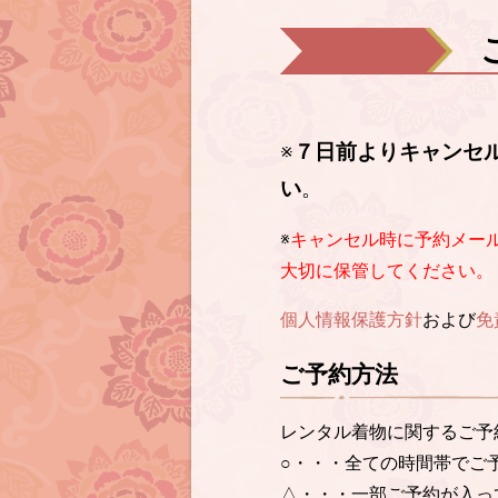
※
７日前よりキャンセ
い
。
※
キャンセル時に予約メー
大切に保管してください。
個人情報保護方針
および
免
ご予約方法
レンタル着物に関するご予
○・・・全ての時間帯でご
△・・・一部ご予約が入っ