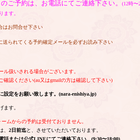
日のご予約は、お電話にてご連絡下さい。
(12時
ります。
場合はお問合せ下さい
後に送られてくる予約確定メールを必ずお読み下さい
ール扱いされる場合がございます。
認ください(au又はgmailの方は確認して下さい)
お願い致します。(nara-enishiya.jp)
げます。
ォームからの予約は受付ておりません。
は、
2日前迄
と、させていただいております。
または公式LINEにてご連絡下さい。(9:30〜18:00)