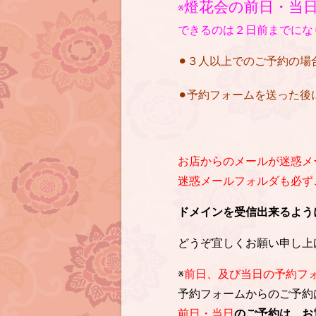
燈花会の前日・当
※
できるのは２日前までにな
⚫︎３人以上でのご予約の
⚫︎予約フォームを送った
お店からのメールが迷惑メ
迷惑メールフォルダも必ずご確
ドメインを受信出来るように設定を
どうぞ宜しくお願い申し上
※
前日、及び当日の予約フ
予約フォームからのご予約
前日・当日
のご予約は、お電話