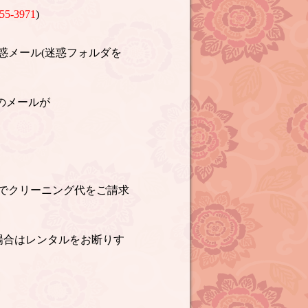
55-3971
)
惑メール(迷惑フォルダを
のメールが
でクリーニング代をご請求
場合はレンタルをお断りす