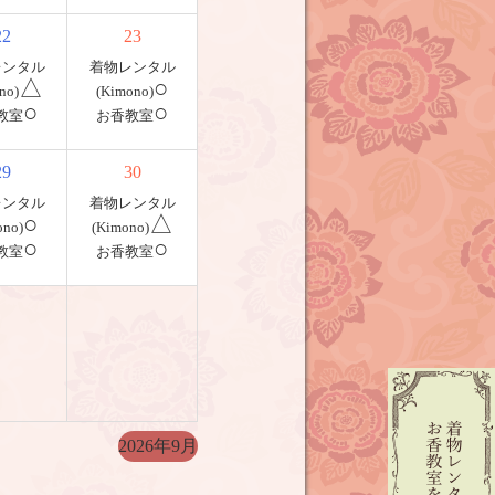
22
23
レンタル
着物レンタル
△
○
no)
(Kimono)
○
○
教室
お香教室
29
30
レンタル
着物レンタル
○
△
ono)
(Kimono)
○
○
教室
お香教室
2026年9月