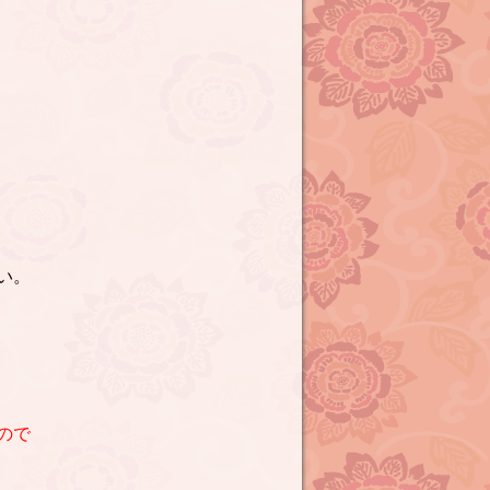
い。
ので