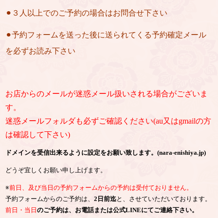
⚫︎３人以上でのご予約の場合はお問合せ下さい
⚫︎予約フォームを送った後に送られてくる予約確定メール
を必ずお読み下さい
お店からのメールが迷惑メール扱いされる場合がございま
す。
迷惑メールフォルダも必ずご確認ください(au又はgmailの方
は確認して下さい)
ドメインを受信出来るように設定をお願い致します。(nara-enishiya.jp)
どうぞ宜しくお願い申し上げます。
※
前日、及び当日の予約フォームからの予約は受付ておりません。
予約フォームからのご予約は、
2日前迄
と、させていただいております。
前日・当日
のご予約は、お電話または公式LINEにてご連絡下さい。