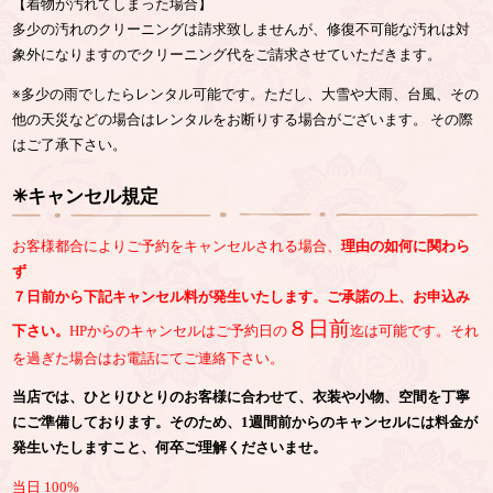
【着物が汚れてしまった場合】
多少の汚れのクリーニングは請求致しませんが、修復不可能な汚れは対
象外になりますのでクリーニング代をご請求させていただきます。
※多少の雨でしたらレンタル可能です。ただし、大雪や大雨、台風、その
他の天災などの場合はレンタルをお断りする場合がございます。 その際
はご了承下さい。
✳︎キャンセル規定
お客様都合によりご予約をキャンセルされる場合、
理由の如何に関わら
ず
７日前から下記キャンセル料が発生いたします。ご承諾の上、お申込み
８日前
下さい。
HPからのキャンセルはご予約日の
迄は可能です。それ
を過ぎた場合はお電話にてご連絡下さい。
当店では、ひとりひとりのお客様に合わせて、衣装や小物、空間を丁寧
にご準備しております。そのため、1週間前からのキャンセルには料金が
発生いたしますこと、何卒ご理解くださいませ。
当日 100%