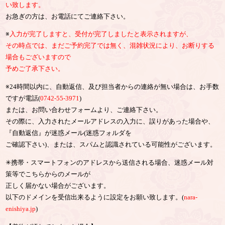
い致します。
お急ぎの方は、お電話にてご連絡下さい。
※
入力が完了しますと、受付が完了しましたと表示されますが、
その時点では、まだご予約完了では無く、混雑状況により、お断りする
場合もございますので
予めご了承下さい。
※24時間以内に、自動返信、及び担当者からの連絡が無い場合は、お手数
ですが電話(
0742-55-3971
)
または、お問い合わせフォームより、ご連絡下さい。
その際に、入力されたメールアドレスの入力に、誤りがあった場合や、
『自動返信』が迷惑メール(迷惑フォルダを
ご確認下さい)、または、スパムと認識されている可能性がございます。
✳︎携帯・スマートフォンのアドレスから送信される場合、迷惑メール対
策等でこちらからのメールが
正しく届かない場合がございます。
以下のドメインを受信出来るように設定をお願い致します。(
nara-
enishiya.jp
)