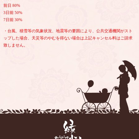
前日 80%
3日前 50%
7日前 30%
・台風、積雪等の気象状況、地震等の要因により、公共交通機関がスト
ップした場合、天災等のやむを得ない場合は上記キャンセル料はご請求
致しません。