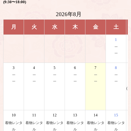
(9:30〜18:00)
2026年8月
月
火
水
木
金
土
1
－
－
3
4
5
6
7
8
－
－
－
－
－
－
－
－
－
－
－
－
(K
10
11
12
13
14
15
着物レンタ
着物レンタ
着物レンタ
着物レンタ
着物レンタ
着物レンタ
ル
ル
ル
ル
ル
ル