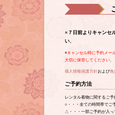
※
７日前よりキャンセ
い
。
※
キャンセル時に予約メー
大切に保管してください。
個人情報保護方針
および
免
ご予約方法
レンタル着物に関するご予
○・・・全ての時間帯でご
△・・・一部ご予約が入っ