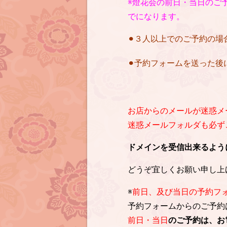
※燈花会の前日・当日のご予
でになります。
⚫︎３人以上でのご予約の
⚫︎予約フォームを送った
お店からのメールが迷惑メ
迷惑メールフォルダも必ずご確
ドメインを受信出来るように設定を
どうぞ宜しくお願い申し上
※
前日、及び当日の予約フ
予約フォームからのご予約
前日・当日
のご予約は、お電話