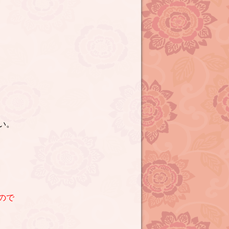
い。
ので