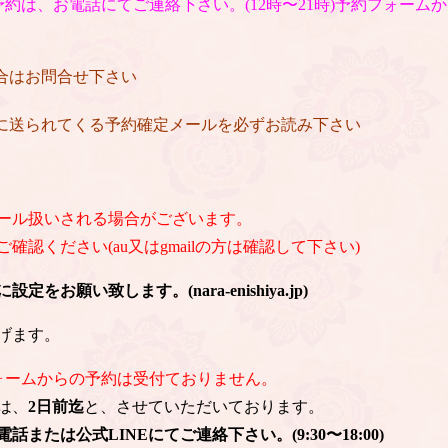
約は、お電話にてご連絡下さい。(12時〜21時)予約フォーム
場合はお問合せ下さい
後に送られてくる予約確定メールを必ずお読み下さい
ール扱いされる場合がございます。
認ください(au又はgmailの方は確認して下さい)
お願い致します。(nara-enishiya.jp)
げます。
ォームからの予約は受付ておりません。
は、
2日前迄
と、させていただいております。
または公式LINEにてご連絡下さい。(9:30〜18:00)