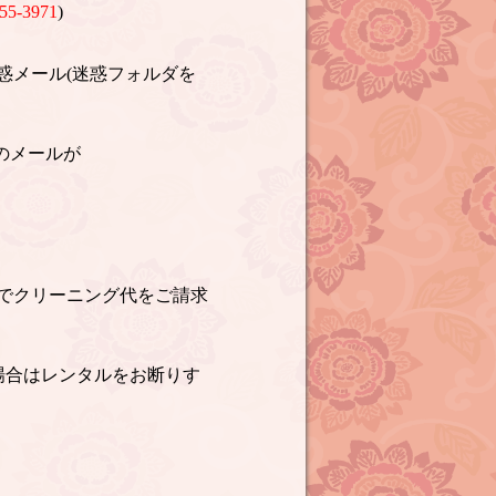
55-3971
)
惑メール(迷惑フォルダを
のメールが
でクリーニング代をご請求
場合はレンタルをお断りす