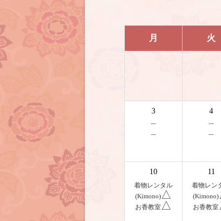
月
火
3
4
－
－
－
－
10
11
着物レンタル
着物レン
△
(Kimono)
(Kimono)
△
お香教室
お香教室