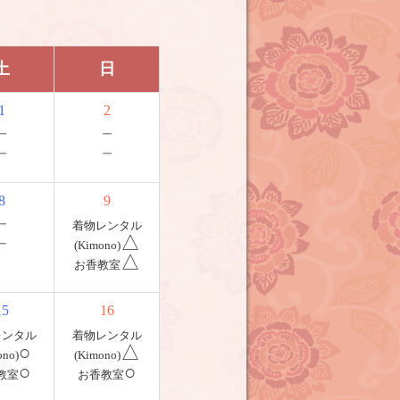
土
日
1
2
－
－
－
－
8
9
－
着物レンタル
－
△
(Kimono)
△
お香教室
15
16
レンタル
着物レンタル
○
△
ono)
(Kimono)
○
○
教室
お香教室