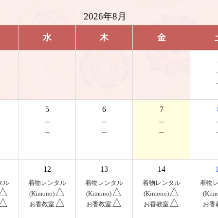
2026年8月
水
木
金
5
6
7
－
－
－
－
－
－
12
13
14
タル
着物レンタル
着物レンタル
着物レンタル
着物
△
△
△
△
(Kimono)
(Kimono)
(Kimono)
(Kim
△
△
△
△
お香教室
お香教室
お香教室
お香