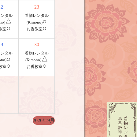
22
23
レンタル
着物レンタル
△
○
no)
(Kimono)
○
○
教室
お香教室
29
30
レンタル
着物レンタル
○
△
ono)
(Kimono)
○
○
教室
お香教室
2026年9月