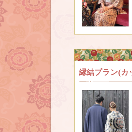
縁結プラン
(カ