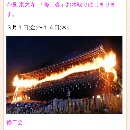
奈良 東大寺 「修二会」お水取りはじまりま
す。
３月１日(金)〜１４日(木)
修二会