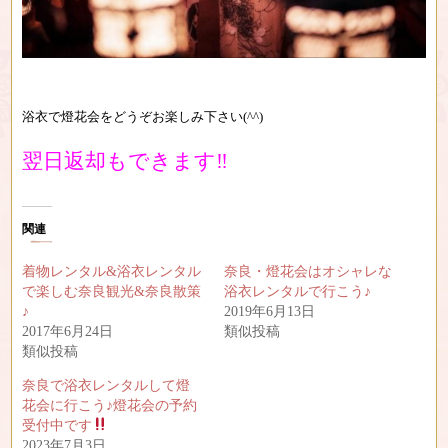
浴衣で燈花会をどうぞお楽しみ下さい(^^)
翌日返却もできます‼︎
関連
着物レンタル&浴衣レンタル
奈良・燈花会はオシャレな
で楽しむ奈良観光&奈良散策
浴衣レンタルで行こう♪
♪
2019年6月13日
2017年6月24日
類似投稿
類似投稿
奈良で浴衣レンタルして燈
花会に行こう♪燈花会の予約
受付中です
2023年7月3日