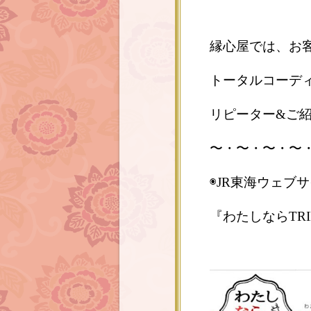
縁心屋では、お
トータルコーデ
リピーター&ご
〜・〜・〜・〜
◉JR東海ウェブ
『わたしならTR