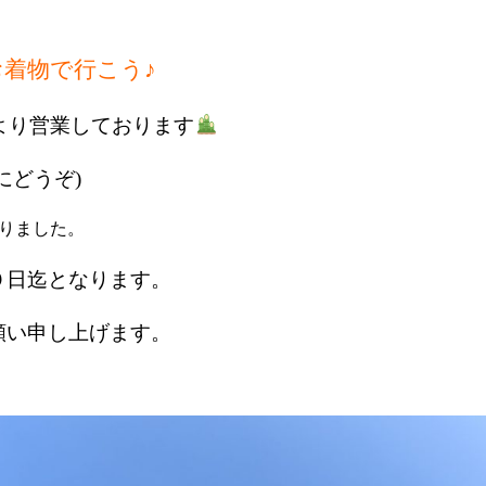
着物で行こう♪
より営業しております
にどうぞ)
りました。
０日迄となります。
願い申し上げます。