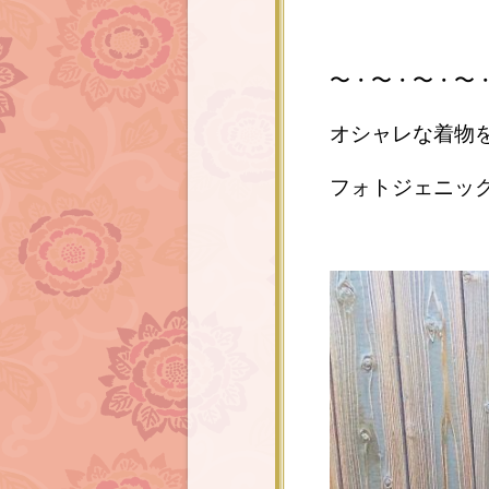
〜・〜・〜・〜
オシャレな着物
フォトジェニッ