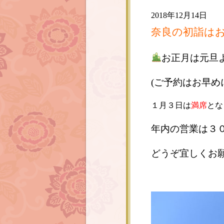
2018年12月14日
奈良の初詣はお
お正月は元旦
(ご予約はお早め
１月３日は
満席
とな
年内の営業は３
どうぞ宜しくお