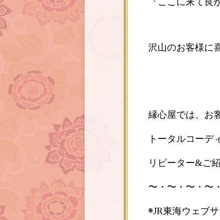
『ここに来て良かっ
沢山のお客様に
縁心屋では、お
トータルコーデ
リピーター&ご
〜・〜・〜・〜
◉JR東海ウェブ