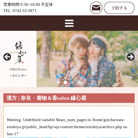
営業時間 9:30~18:00 不定休
TEL. 0742-55-3971
漢方 | 奈良・着物＆香salon 縁心屋
Warning
: Undefined variable $max_num_pages in
/home/gotcha/nara-
enishiya.jp/public_html/hp/wp-content/themes/enishiya/archive.php
on
line
17