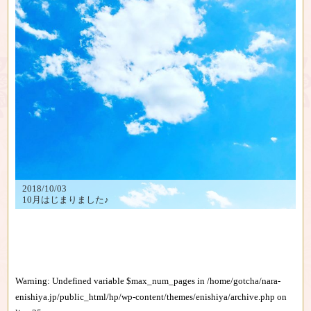
2018/10/03
10月はじまりました♪
Warning
: Undefined variable $max_num_pages in
/home/gotcha/nara-
enishiya.jp/public_html/hp/wp-content/themes/enishiya/archive.php
on