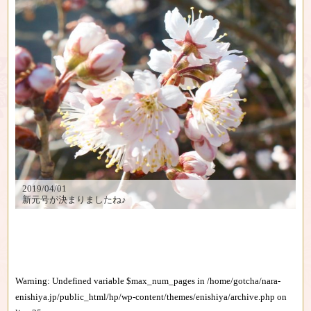
2019/04/01
新元号が決まりましたね♪
Warning
: Undefined variable $max_num_pages in
/home/gotcha/nara-
enishiya.jp/public_html/hp/wp-content/themes/enishiya/archive.php
on