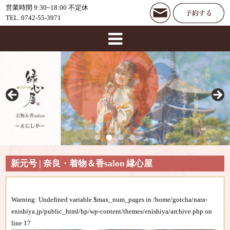
営業時間 9:30~18:00 不定休
TEL. 0742-55-3971
新元号 | 奈良・着物＆香salon 縁心屋
Warning
: Undefined variable $max_num_pages in
/home/gotcha/nara-
enishiya.jp/public_html/hp/wp-content/themes/enishiya/archive.php
on
line
17