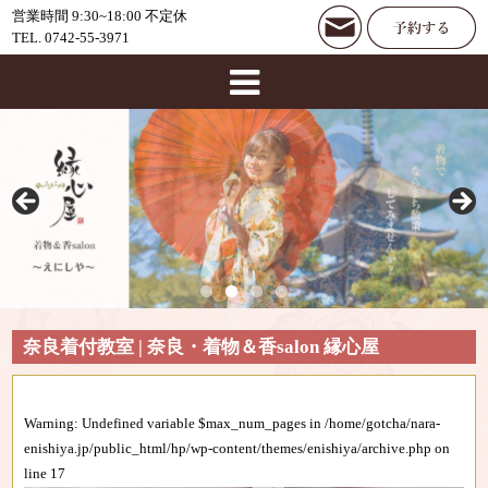
営業時間 9:30~18:00 不定休
TEL. 0742-55-3971
奈良着付教室 | 奈良・着物＆香salon 縁心屋
Warning
: Undefined variable $max_num_pages in
/home/gotcha/nara-
enishiya.jp/public_html/hp/wp-content/themes/enishiya/archive.php
on
line
17