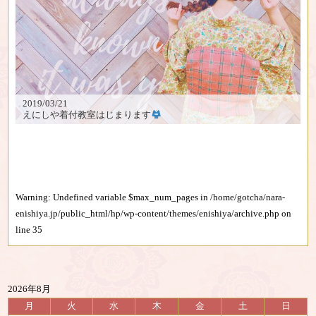
2019/03/21
えにしや着付教室はじまります
Warning
: Undefined variable $max_num_pages in
/home/gotcha/nara-
enishiya.jp/public_html/hp/wp-content/themes/enishiya/archive.php
on
line
35
2026年8月
月
火
水
木
金
土
日