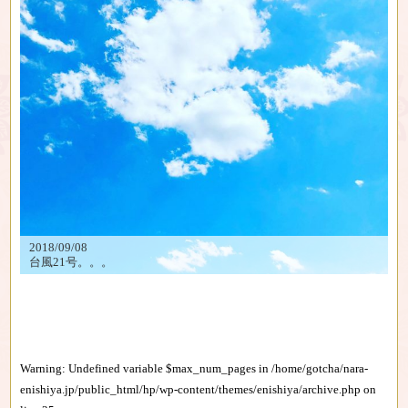
2018/09/08
台風21号。。。
Warning
: Undefined variable $max_num_pages in
/home/gotcha/nara-
enishiya.jp/public_html/hp/wp-content/themes/enishiya/archive.php
on