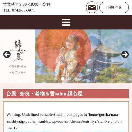
営業時間 9:30~18:00 不定休
TEL. 0742-55-3971
台風 | 奈良・着物＆香salon 縁心屋
Warning
: Undefined variable $max_num_pages in
/home/gotcha/nara-
enishiya.jp/public_html/hp/wp-content/themes/enishiya/archive.php
on
line
17