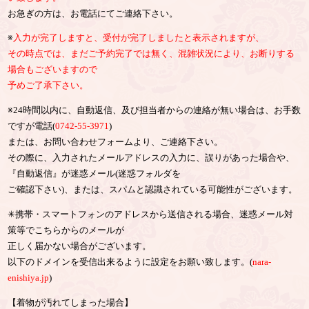
お急ぎの方は、お電話にてご連絡下さい。
※
入力が完了しますと、受付が完了しましたと表示されますが、
その時点では、まだご予約完了では無く、混雑状況により、お断りする
場合もございますので
予めご了承下さい。
※24時間以内に、自動返信、及び担当者からの連絡が無い場合は、お手数
ですが電話(
0742-55-3971
)
または、お問い合わせフォームより、ご連絡下さい。
その際に、入力されたメールアドレスの入力に、誤りがあった場合や、
『自動返信』が迷惑メール(迷惑フォルダを
ご確認下さい)、または、スパムと認識されている可能性がございます。
✳︎携帯・スマートフォンのアドレスから送信される場合、迷惑メール対
策等でこちらからのメールが
正しく届かない場合がございます。
以下のドメインを受信出来るように設定をお願い致します。(
nara-
enishiya.jp
)
【着物が汚れてしまった場合】