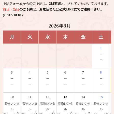
予約フォームからのご予約は、
2日前迄
と、させていただいております。
前日・当日
のご予約は、お電話または公式LINEにてご連絡下さい。
(9:30〜18:00)
2026年8月
月
火
水
木
金
土
1
－
－
3
4
5
6
7
8
－
－
－
－
－
－
－
－
－
－
－
－
10
11
12
13
14
15
着物レンタ
着物レンタ
着物レンタ
着物レンタ
着物レンタ
着物レンタ
ル
ル
ル
ル
ル
ル
△
△
△
△
△
○