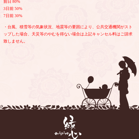
前日 80%
3日前 50%
7日前 30%
・台風、積雪等の気象状況、地震等の要因により、公共交通機関がスト
ップした場合、天災等のやむを得ない場合は上記キャンセル料はご請求
致しません。