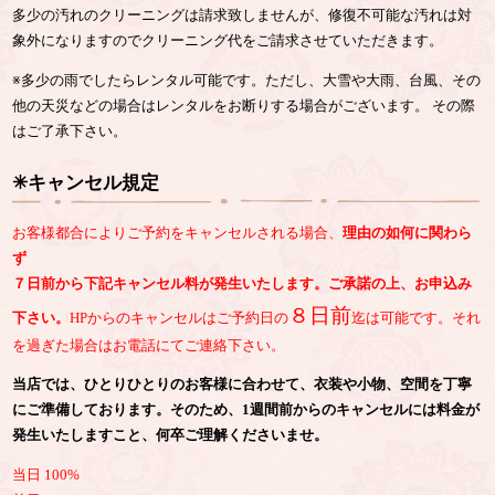
多少の汚れのクリーニングは請求致しませんが、修復不可能な汚れは対
象外になりますのでクリーニング代をご請求させていただきます。
※多少の雨でしたらレンタル可能です。ただし、大雪や大雨、台風、その
他の天災などの場合はレンタルをお断りする場合がございます。 その際
はご了承下さい。
✳︎キャンセル規定
お客様都合によりご予約をキャンセルされる場合、
理由の如何に関わら
ず
７日前から下記キャンセル料が発生いたします。ご承諾の上、お申込み
８日前
下さい。
HPからのキャンセルはご予約日の
迄は可能です。それ
を過ぎた場合はお電話にてご連絡下さい。
当店では、ひとりひとりのお客様に合わせて、衣装や小物、空間を丁寧
にご準備しております。そのため、1週間前からのキャンセルには料金が
発生いたしますこと、何卒ご理解くださいませ。
当日 100%