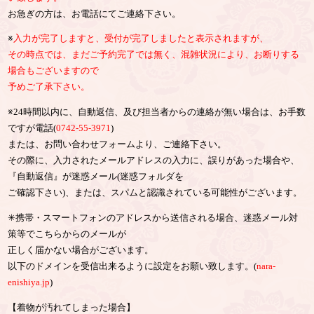
お急ぎの方は、お電話にてご連絡下さい。
※
入力が完了しますと、受付が完了しましたと表示されますが、
その時点では、まだご予約完了では無く、混雑状況により、お断りする
場合もございますので
予めご了承下さい。
※24時間以内に、自動返信、及び担当者からの連絡が無い場合は、お手数
ですが電話(
0742-55-3971
)
または、お問い合わせフォームより、ご連絡下さい。
その際に、入力されたメールアドレスの入力に、誤りがあった場合や、
『自動返信』が迷惑メール(迷惑フォルダを
ご確認下さい)、または、スパムと認識されている可能性がございます。
✳︎携帯・スマートフォンのアドレスから送信される場合、迷惑メール対
策等でこちらからのメールが
正しく届かない場合がございます。
以下のドメインを受信出来るように設定をお願い致します。(
nara-
enishiya.jp
)
【着物が汚れてしまった場合】