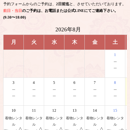
予約フォームからのご予約は、
2日前迄
と、させていただいております。
前日・当日
のご予約は、お電話または公式LINEにてご連絡下さい。
(9:30〜18:00)
2026年8月
月
火
水
木
金
土
1
－
－
3
4
5
6
7
8
－
－
－
－
－
－
－
－
－
－
－
－
10
11
12
13
14
15
着物レンタ
着物レンタ
着物レンタ
着物レンタ
着物レンタ
着物レンタ
ル
ル
ル
ル
ル
ル
△
△
△
△
△
○