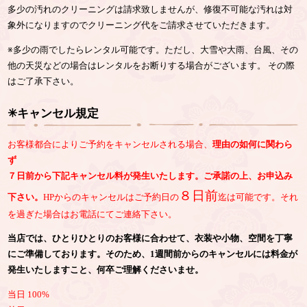
多少の汚れのクリーニングは請求致しませんが、修復不可能な汚れは対
象外になりますのでクリーニング代をご請求させていただきます。
※多少の雨でしたらレンタル可能です。ただし、大雪や大雨、台風、その
他の天災などの場合はレンタルをお断りする場合がございます。 その際
はご了承下さい。
✳︎キャンセル規定
お客様都合によりご予約をキャンセルされる場合、
理由の如何に関わら
ず
７日前から下記キャンセル料が発生いたします。ご承諾の上、お申込み
８日前
下さい。
HPからのキャンセルはご予約日の
迄は可能です。それ
を過ぎた場合はお電話にてご連絡下さい。
当店では、ひとりひとりのお客様に合わせて、衣装や小物、空間を丁寧
にご準備しております。そのため、1週間前からのキャンセルには料金が
発生いたしますこと、何卒ご理解くださいませ。
当日 100%