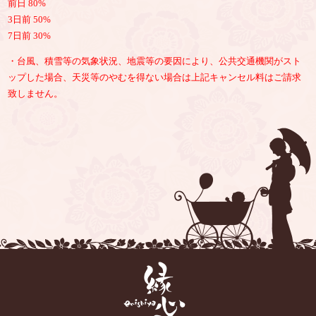
前日 80%
3日前 50%
7日前 30%
・台風、積雪等の気象状況、地震等の要因により、公共交通機関がスト
ップした場合、天災等のやむを得ない場合は上記キャンセル料はご請求
致しません。