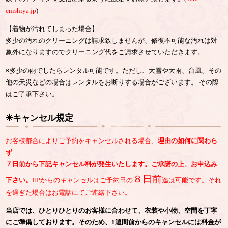
enishiya.jp
)
【着物が汚れてしまった場合】
多少の汚れのクリーニングは請求致しませんが、修復不可能な汚れは対
象外になりますのでクリーニング代をご請求させていただきます。
※多少の雨でしたらレンタル可能です。ただし、大雪や大雨、台風、その
他の天災などの場合はレンタルをお断りする場合がございます。 その際
はご了承下さい。
✳︎キャンセル規定
お客様都合によりご予約をキャンセルされる場合、
理由の如何に関わら
ず
７日前から下記キャンセル料が発生いたします。ご承諾の上、お申込み
８日前
下さい。
HPからのキャンセルはご予約日の
迄は可能です。それ
を過ぎた場合はお電話にてご連絡下さい。
当店では、ひとりひとりのお客様に合わせて、衣装や小物、空間を丁寧
にご準備しております。そのため、1週間前からのキャンセルには料金が