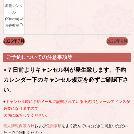
着物レンタ
ル
○
(Kimono)
○
お香教室
2026年7月
2026年9月
ご予約についての注意事項等
※
７日前よりキャンセル料が発生致します。予約
カレンダー下のキャンセル規定を必ずご確認下さ
い
。
※
キャンセル時に予約メールに記載されている予約IDとメールアドレスが
必要になりますので
大切に保管してください。
個人情報保護方針
および
免責事項
をよく読んでいただきご同意いただい
た上でご利用ください。