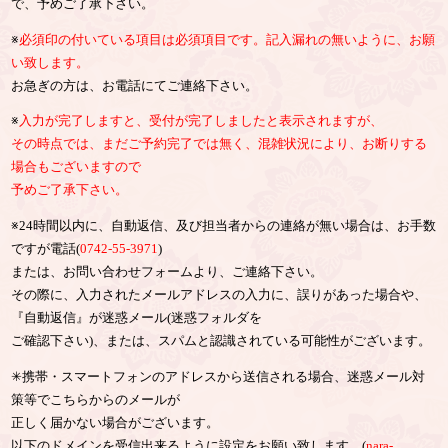
で、予めご了承下さい。
※
必須印の付いている項目は必須項目です。記入漏れの無いように、お願
い致します。
お急ぎの方は、お電話にてご連絡下さい。
※
入力が完了しますと、受付が完了しましたと表示されますが、
その時点では、まだご予約完了では無く、混雑状況により、お断りする
場合もございますので
予めご了承下さい。
※24時間以内に、自動返信、及び担当者からの連絡が無い場合は、お手数
ですが電話(
0742-55-3971
)
または、お問い合わせフォームより、ご連絡下さい。
その際に、入力されたメールアドレスの入力に、誤りがあった場合や、
『自動返信』が迷惑メール(迷惑フォルダを
ご確認下さい)、または、スパムと認識されている可能性がございます。
✳︎携帯・スマートフォンのアドレスから送信される場合、迷惑メール対
策等でこちらからのメールが
正しく届かない場合がございます。
以下のドメインを受信出来るように設定をお願い致します。(
nara-