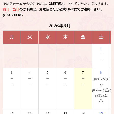
予約フォームからのご予約は、
2日前迄
と、させていただいております。
前日・当日
のご予約は、お電話または公式LINEにてご連絡下さい。
(9:30〜18:00)
2026年8月
月
火
水
木
金
土
1
－
－
3
4
5
6
7
8
－
－
－
－
－
着物レンタ
－
－
－
－
－
ル
△
(Kimono)
(K
お香教室
△
10
11
12
13
14
15