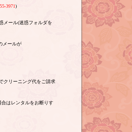
55-3971
)
惑メール(迷惑フォルダを
のメールが
でクリーニング代をご請求
場合はレンタルをお断りす