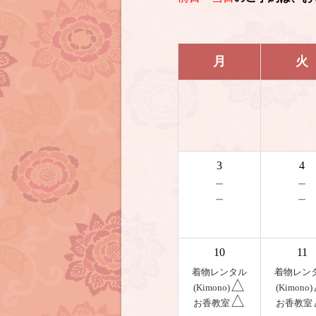
月
火
3
4
－
－
－
－
10
11
着物レンタル
着物レン
△
(Kimono)
(Kimono)
△
お香教室
お香教室