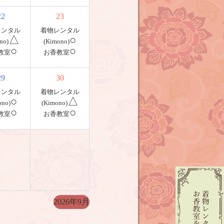
22
23
レンタル
着物レンタル
△
○
no)
(Kimono)
○
○
教室
お香教室
29
30
レンタル
着物レンタル
○
△
ono)
(Kimono)
○
○
教室
お香教室
2026年9月