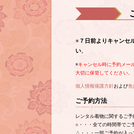
※
７日前よりキャンセ
い
。
※
キャンセル時に予約メー
大切に保管してください。
個人情報保護方針
および
免
ご予約方法
レンタル着物に関するご予
○・・・全ての時間帯でご
△・・・一部ご予約が入っ