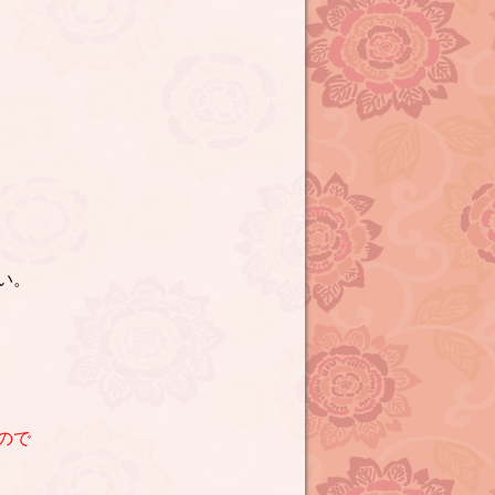
い。
ので