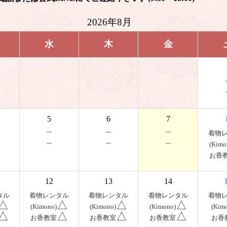
2026年8月
水
木
金
5
6
7
－
－
－
着物
－
－
－
(Kimo
お香
12
13
14
タル
着物レンタル
着物レンタル
着物レンタル
着物
△
△
△
△
(Kimono)
(Kimono)
(Kimono)
(Kim
△
△
△
△
お香教室
お香教室
お香教室
お香