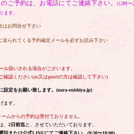
日のご予約は、お電話にてご連絡下さい。
(12時
ります。
場合はお問合せ下さい
後に送られてくる予約確定メールを必ずお読み下さい
ール扱いされる場合がございます。
認ください(au又はgmailの方は確認して下さい)
お願い致します。(nara-enishiya.jp)
げます。
ォームからの予約は受付ておりません。
は、
2日前迄
と、させていただいております。
または公式LINEにてご連絡下さい。(9:30〜18:00)