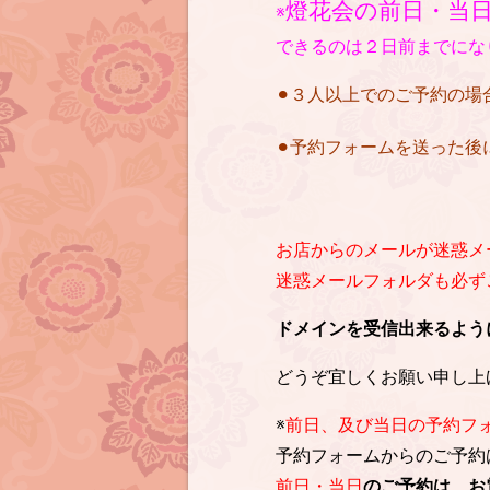
燈花会の前日・当
※
できるのは２日前までにな
⚫︎３人以上でのご予約の
⚫︎予約フォームを送った
お店からのメールが迷惑メ
迷惑メールフォルダも必ずご確
ドメインを受信出来るように設定を
どうぞ宜しくお願い申し上
※
前日、及び当日の予約フ
予約フォームからのご予約
前日・当日
のご予約は、お電話