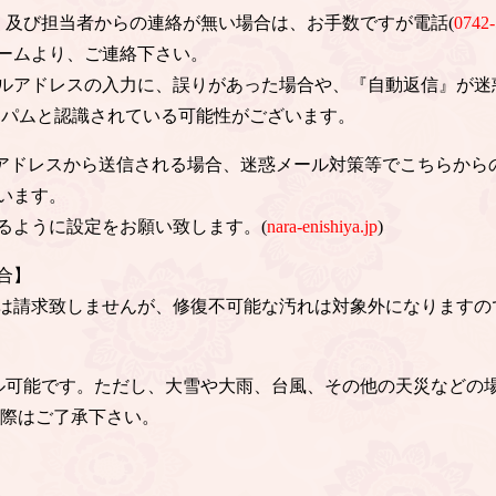
信、及び担当者からの連絡が無い場合は、お手数ですが電話(
0742-
ームより、ご連絡下さい。
ルアドレスの入力に、誤りがあった場合や、『自動返信』が迷
スパムと認識されている可能性がございます。
のアドレスから送信される場合、迷惑メール対策等でこちらから
います。
るように設定をお願い致します。(
nara-enishiya.jp
)
合】
は請求致しませんが、修復不可能な汚れは対象外になりますの
ル可能です。ただし、大雪や大雨、台風、その他の天災などの
の際はご了承下さい。