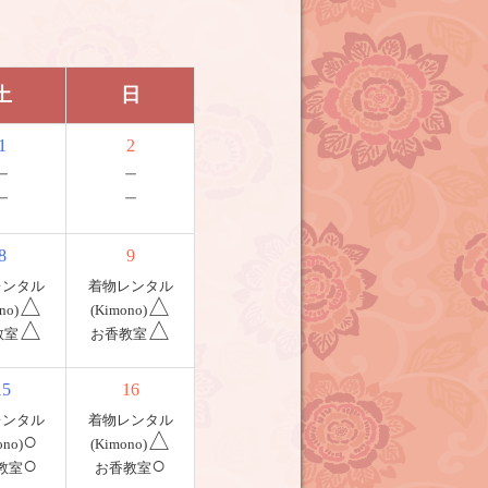
土
日
1
2
－
－
－
－
8
9
レンタル
着物レンタル
△
△
no)
(Kimono)
△
△
教室
お香教室
15
16
レンタル
着物レンタル
○
△
ono)
(Kimono)
○
○
教室
お香教室