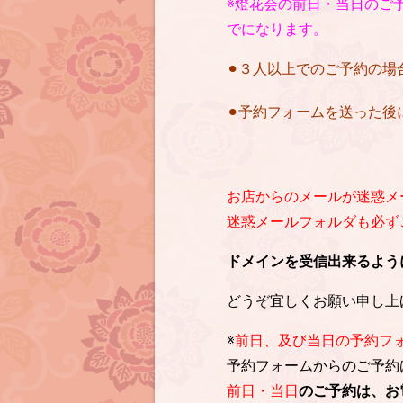
※燈花会の前日・当日のご予
でになります。
⚫︎３人以上でのご予約の
⚫︎予約フォームを送った
お店からのメールが迷惑メ
迷惑メールフォルダも必ずご確
ドメインを受信出来るように設定を
どうぞ宜しくお願い申し上
※
前日、及び当日の予約フ
予約フォームからのご予約
前日・当日
のご予約は、お電話