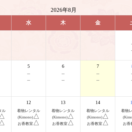
2026年8月
水
木
金
5
6
7
－
－
－
－
－
－
12
13
14
タル
着物レンタル
着物レンタル
着物レンタル
着物
△
△
△
△
(Kimono)
(Kimono)
(Kimono)
(Kim
△
△
△
△
お香教室
お香教室
お香教室
お香