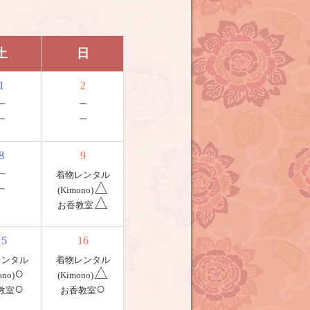
土
日
1
2
－
－
－
－
8
9
－
着物レンタル
－
△
(Kimono)
△
お香教室
15
16
レンタル
着物レンタル
○
△
ono)
(Kimono)
○
○
教室
お香教室