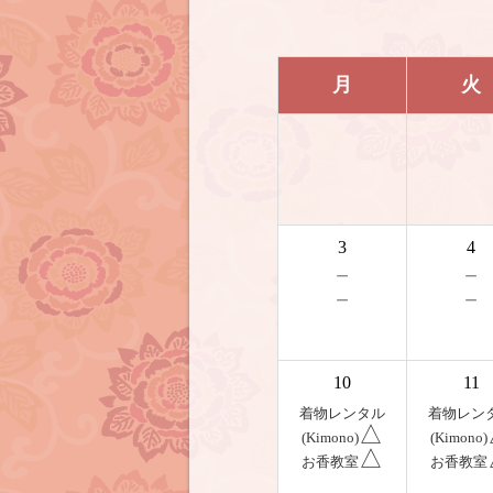
月
火
3
4
－
－
－
－
10
11
着物レンタル
着物レン
△
(Kimono)
(Kimono)
△
お香教室
お香教室