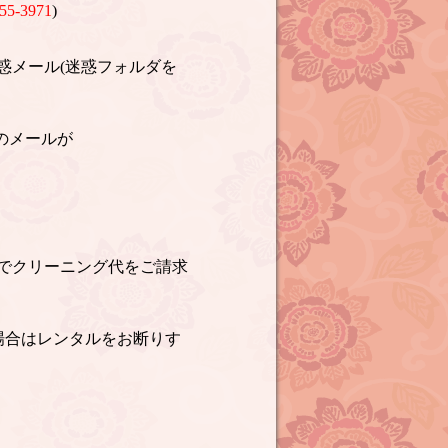
55-3971
)
惑メール(迷惑フォルダを
のメールが
でクリーニング代をご請求
場合はレンタルをお断りす