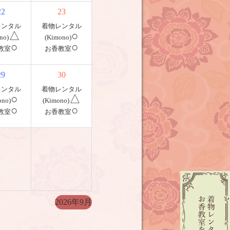
22
23
レンタル
着物レンタル
△
○
no)
(Kimono)
○
○
教室
お香教室
29
30
レンタル
着物レンタル
○
△
ono)
(Kimono)
○
○
教室
お香教室
2026年9月