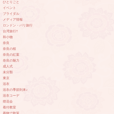
ひとりごと
イベント
ブライダル
メディア情報
ロンドン・パリ旅行
台湾旅行‼︎
和小物
奈良
奈良の桜
奈良の紅葉
奈良の魅力
成人式
未分類
東京
浴衣
浴衣の季節到来♪
浴衣コーデ
燈花会
着付教室
着物で散策