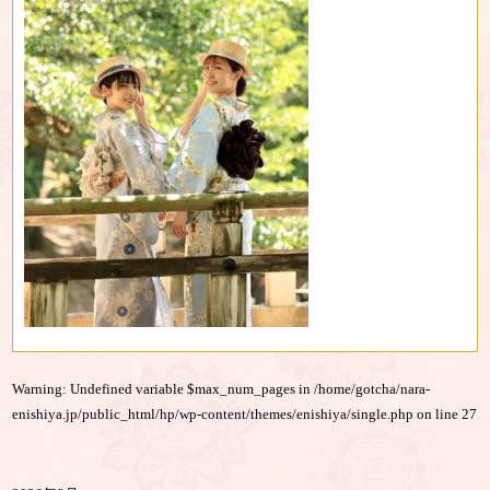
Warning
: Undefined variable $max_num_pages in
/home/gotcha/nara-
enishiya.jp/public_html/hp/wp-content/themes/enishiya/single.php
on line
27