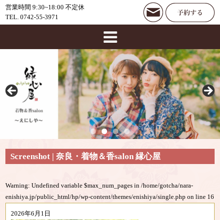
営業時間 9:30~18:00 不定休
TEL. 0742-55-3971
Screenshot | 奈良・着物＆香salon 縁心屋
Warning
: Undefined variable $max_num_pages in
/home/gotcha/nara-
enishiya.jp/public_html/hp/wp-content/themes/enishiya/single.php
on line
16
2026年6月1日