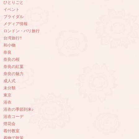
ひとりごと
イベント
ブライダル
メディア情報
ロンドン・パリ旅行
台湾旅行‼︎
和小物
奈良
奈良の桜
奈良の紅葉
奈良の魅力
成人式
未分類
東京
浴衣
浴衣の季節到来♪
浴衣コーデ
燈花会
着付教室
着物で散策