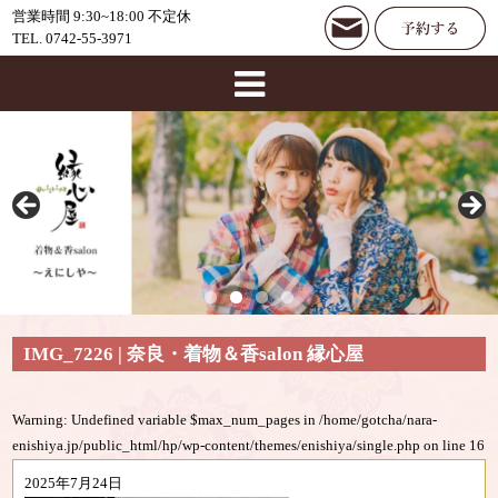
営業時間 9:30~18:00 不定休
TEL. 0742-55-3971
IMG_7226 | 奈良・着物＆香salon 縁心屋
Warning
: Undefined variable $max_num_pages in
/home/gotcha/nara-
enishiya.jp/public_html/hp/wp-content/themes/enishiya/single.php
on line
16
2025年7月24日