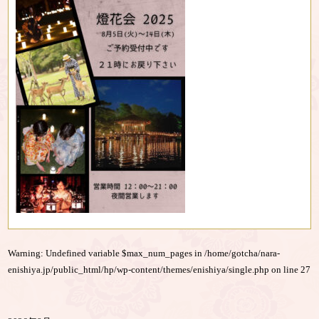
Warning
: Undefined variable $max_num_pages in
/home/gotcha/nara-
enishiya.jp/public_html/hp/wp-content/themes/enishiya/single.php
on line
27