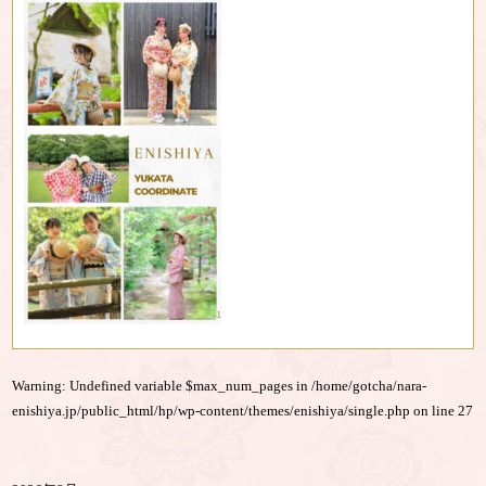
Warning
: Undefined variable $max_num_pages in
/home/gotcha/nara-
enishiya.jp/public_html/hp/wp-content/themes/enishiya/single.php
on line
27