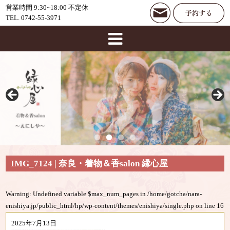
営業時間 9:30~18:00 不定休
TEL. 0742-55-3971
IMG_7124 | 奈良・着物＆香salon 縁心屋
Warning
: Undefined variable $max_num_pages in
/home/gotcha/nara-
enishiya.jp/public_html/hp/wp-content/themes/enishiya/single.php
on line
16
2025年7月13日