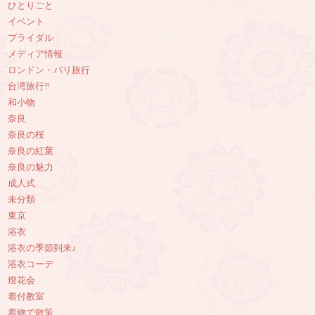
ひとりごと
イベント
ブライダル
メディア情報
ロンドン・パリ旅行
台湾旅行‼︎
和小物
奈良
奈良の桜
奈良の紅葉
奈良の魅力
成人式
未分類
東京
浴衣
浴衣の季節到来♪
浴衣コーデ
燈花会
着付教室
着物で散策