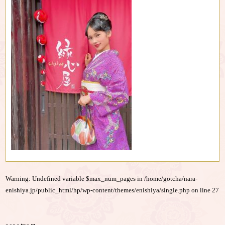
Warning
: Undefined variable $max_num_pages in
/home/gotcha/nara-
enishiya.jp/public_html/hp/wp-content/themes/enishiya/single.php
on line
27