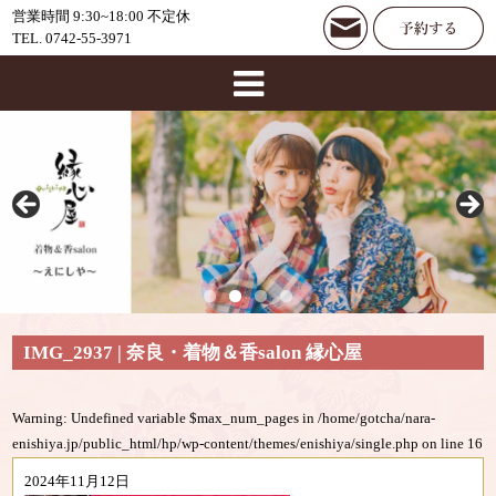
営業時間 9:30~18:00 不定休
TEL. 0742-55-3971
IMG_2937 | 奈良・着物＆香salon 縁心屋
Warning
: Undefined variable $max_num_pages in
/home/gotcha/nara-
enishiya.jp/public_html/hp/wp-content/themes/enishiya/single.php
on line
16
2024年11月12日