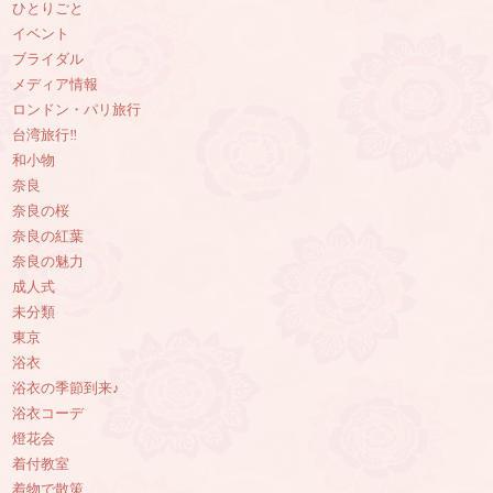
ひとりごと
イベント
ブライダル
メディア情報
ロンドン・パリ旅行
台湾旅行‼︎
和小物
奈良
奈良の桜
奈良の紅葉
奈良の魅力
成人式
未分類
東京
浴衣
浴衣の季節到来♪
浴衣コーデ
燈花会
着付教室
着物で散策