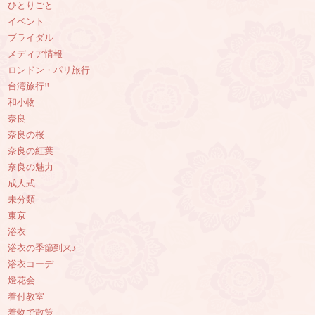
ひとりごと
イベント
ブライダル
メディア情報
ロンドン・パリ旅行
台湾旅行‼︎
和小物
奈良
奈良の桜
奈良の紅葉
奈良の魅力
成人式
未分類
東京
浴衣
浴衣の季節到来♪
浴衣コーデ
燈花会
着付教室
着物で散策