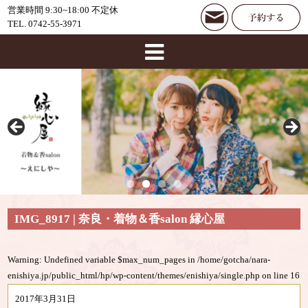
営業時間 9:30~18:00 不定休
TEL. 0742-55-3971
IMG_8917 | 奈良・着物＆香salon 縁心屋
Warning
: Undefined variable $max_num_pages in
/home/gotcha/nara-
enishiya.jp/public_html/hp/wp-content/themes/enishiya/single.php
on line
16
2017年3月31日