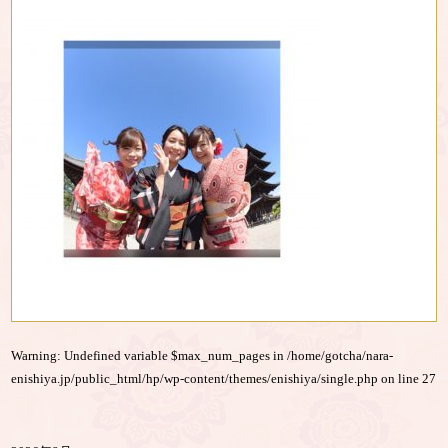
Warning
: Undefined variable $max_num_pages in
/home/gotcha/nara-
enishiya.jp/public_html/hp/wp-content/themes/enishiya/single.php
on line
27