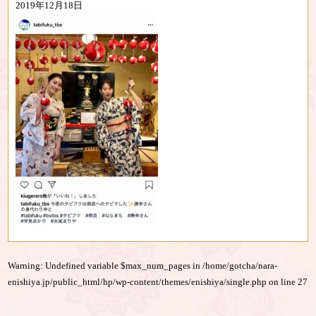
2019年12月18日
Warning
: Undefined variable $max_num_pages in
/home/gotcha/nara-
enishiya.jp/public_html/hp/wp-content/themes/enishiya/single.php
on line
27