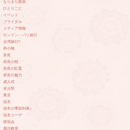
ならまち散策
ひとりごと
イベント
ブライダル
メディア情報
ロンドン・パリ旅行
台湾旅行‼︎
和小物
奈良
奈良の桜
奈良の紅葉
奈良の魅力
成人式
未分類
東京
浴衣
浴衣の季節到来♪
浴衣コーデ
燈花会
着付教室