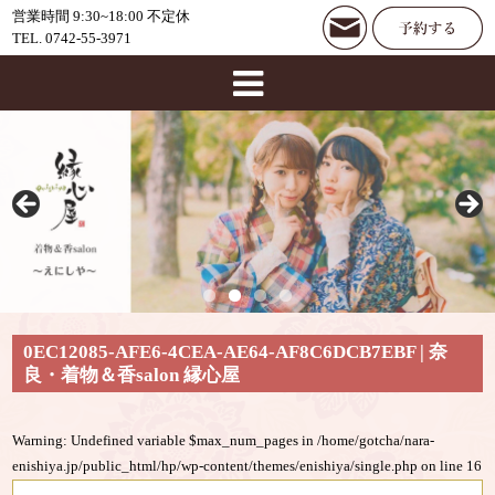
営業時間 9:30~18:00 不定休
TEL. 0742-55-3971
0EC12085-AFE6-4CEA-AE64-AF8C6DCB7EBF | 奈
良・着物＆香salon 縁心屋
Warning
: Undefined variable $max_num_pages in
/home/gotcha/nara-
enishiya.jp/public_html/hp/wp-content/themes/enishiya/single.php
on line
16