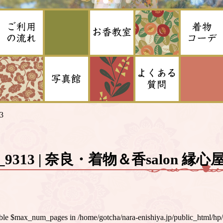
3
_9313 | 奈良・着物＆香salon 縁心
iable $max_num_pages in
/home/gotcha/nara-enishiya.jp/public_html/hp