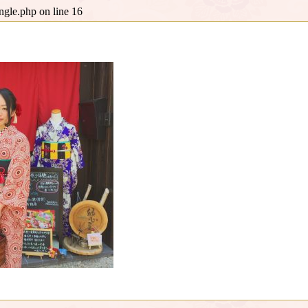
ingle.php
on line
16