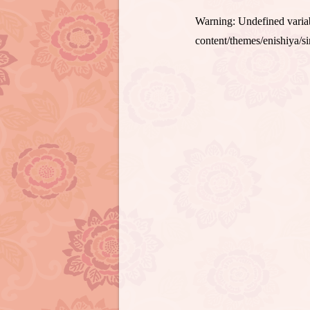
Warning
: Undefined var
content/themes/enishiya/s