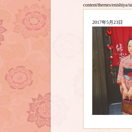
content/themes/enishiya/s
2017年5月23日