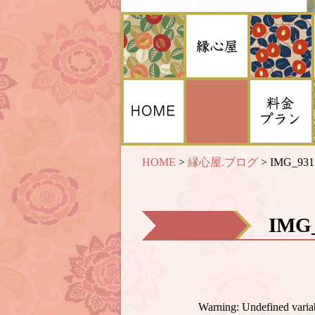
HOME
>
縁心屋.ブログ
>
IMG_931
IMG
Warning
: Undefined var