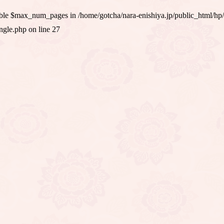
iable $max_num_pages in
/home/gotcha/nara-enishiya.jp/public_html/hp
ingle.php
on line
27