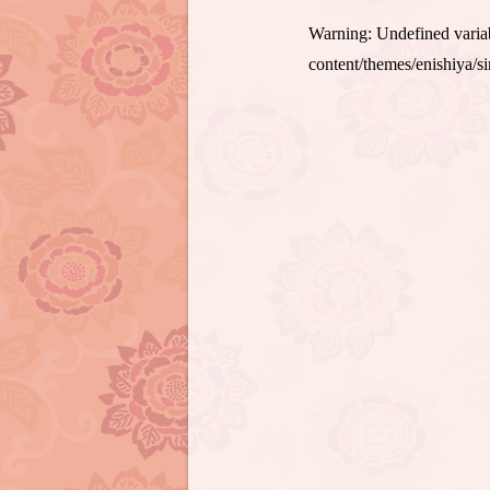
Warning
: Undefined var
content/themes/enishiya/s