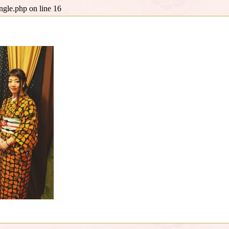
ingle.php
on line
16