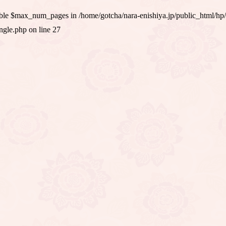
iable $max_num_pages in
/home/gotcha/nara-enishiya.jp/public_html/hp
ingle.php
on line
27