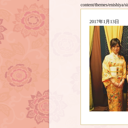
content/themes/enishiya/s
2017年1月13日