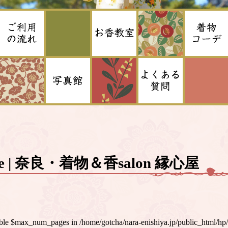
ge | 奈良・着物＆香salon 縁心屋
iable $max_num_pages in
/home/gotcha/nara-enishiya.jp/public_html/hp