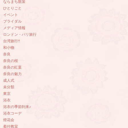
ならまち散策
ひとりごと
イベント
ブライダル
メディア情報
ロンドン・パリ旅行
台湾旅行‼︎
和小物
奈良
奈良の桜
奈良の紅葉
奈良の魅力
成人式
未分類
東京
浴衣
浴衣の季節到来♪
浴衣コーデ
燈花会
着付教室