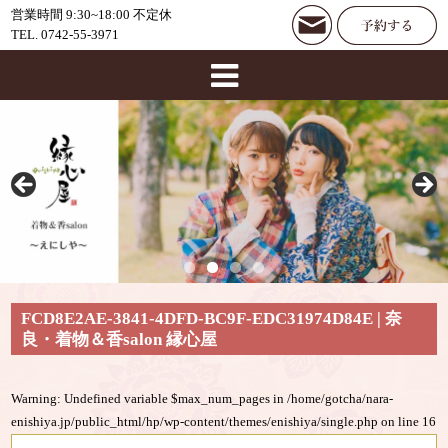
営業時間 9:30~18:00 不定休
TEL. 0742-55-3971
FCD8E2AE-3841-4DFD-BC9F-EDC31974D84E | 奈
良・着物＆香salon 縁心屋
Warning
: Undefined variable $max_num_pages in
/home/gotcha/nara-
enishiya.jp/public_html/hp/wp-content/themes/enishiya/single.php
on line
16