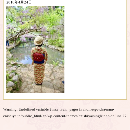
2018年4月24日
Warning
: Undefined variable $max_num_pages in
/home/gotcha/nara-
enishiya.jp/public_html/hp/wp-content/themes/enishiya/single.php
on line
27