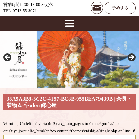
営業時間 9:30~18:00 不定休
TEL. 0742-55-3971
38A9A3B8-3C2C-4157-BC8B-955BEA79439B | 奈良・
着物＆香salon 縁心屋
Warning
: Undefined variable $max_num_pages in
/home/gotcha/nara-
enishiya.jp/public_html/hp/wp-content/themes/enishiya/single.php
on line
16