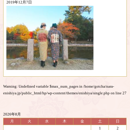
2019年12月7日
Warning
: Undefined variable $max_num_pages in
/home/gotcha/nara-
enishiya.jp/public_html/hp/wp-content/themes/enishiya/single.php
on line
27
2026年8月
月
火
水
木
金
土
日
1
2