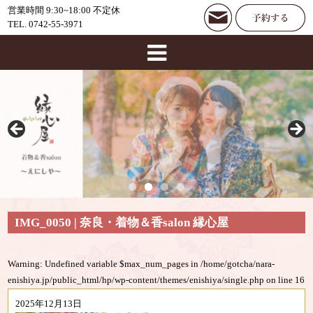
営業時間 9:30~18:00 不定休
TEL. 0742-55-3971
IMG_0050 | 奈良・着物＆香salon 縁心屋
Warning
: Undefined variable $max_num_pages in
/home/gotcha/nara-
enishiya.jp/public_html/hp/wp-content/themes/enishiya/single.php
on line
16
2025年12月13日