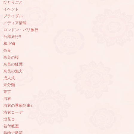
ひとりごと
イベント
ブライダル
メディア情報
ロンドン・パリ旅行
台湾旅行‼︎
和小物
奈良
奈良の桜
奈良の紅葉
奈良の魅力
成人式
未分類
東京
浴衣
浴衣の季節到来♪
浴衣コーデ
燈花会
着付教室
着物で散策