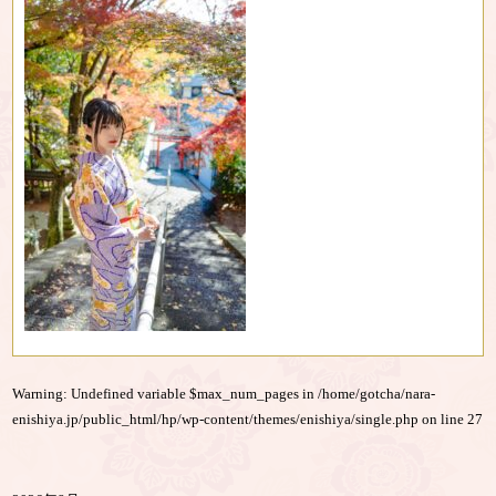
Warning
: Undefined variable $max_num_pages in
/home/gotcha/nara-
enishiya.jp/public_html/hp/wp-content/themes/enishiya/single.php
on line
27