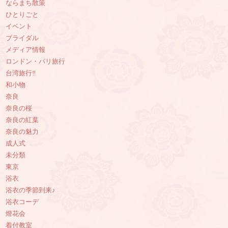
ならまち散策
ひとりごと
イベント
ブライダル
メディア情報
ロンドン・パリ旅行
台湾旅行‼︎
和小物
奈良
奈良の桜
奈良の紅葉
奈良の魅力
成人式
未分類
東京
浴衣
浴衣の季節到来♪
浴衣コーデ
燈花会
着付教室