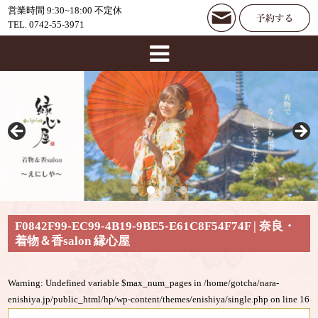
営業時間 9:30~18:00 不定休
TEL. 0742-55-3971
F0842F99-EC99-4B19-9BE5-E61C8F54F74F | 奈良・
着物＆香salon 縁心屋
Warning
: Undefined variable $max_num_pages in
/home/gotcha/nara-
enishiya.jp/public_html/hp/wp-content/themes/enishiya/single.php
on line
16