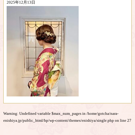
2025年12月13日
Warning
: Undefined variable $max_num_pages in
/home/gotcha/nara-
enishiya.jp/public_html/hp/wp-content/themes/enishiya/single.php
on line
27