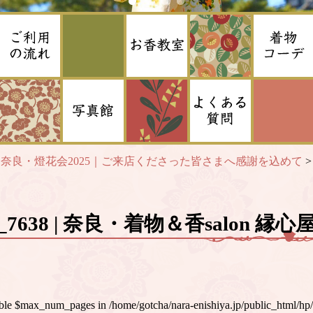
>
奈良・燈花会2025｜ご来店くださった皆さまへ感謝を込めて
_7638 | 奈良・着物＆香salon 縁心
iable $max_num_pages in
/home/gotcha/nara-enishiya.jp/public_html/hp