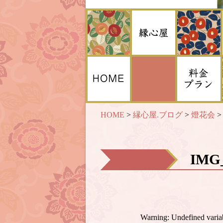
HOME
>
縁心屋.ブログ
>
燈花会
IMG
Warning
: Undefined var