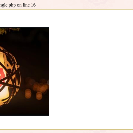
ingle.php
on line
16