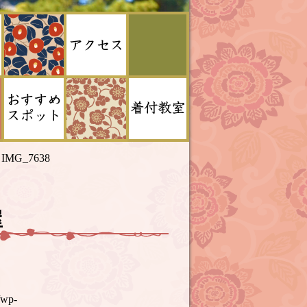
>
IMG_7638
屋
/wp-