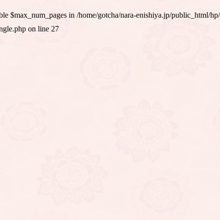
iable $max_num_pages in
/home/gotcha/nara-enishiya.jp/public_html/hp
ingle.php
on line
27