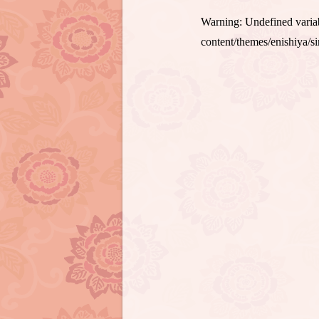
Warning
: Undefined var
content/themes/enishiya/s