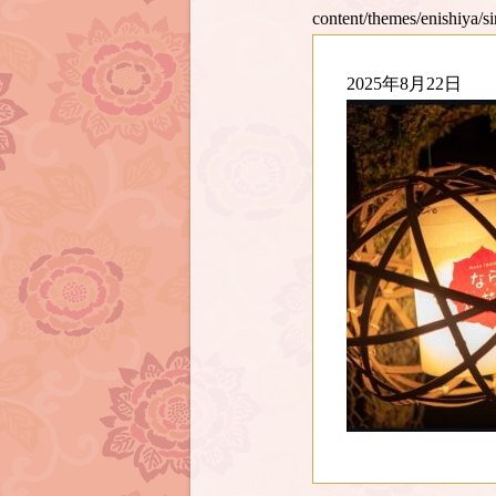
content/themes/enishiya/s
2025年8月22日