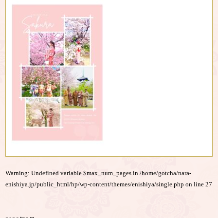
Warning
: Undefined variable $max_num_pages in
/home/gotcha/nara-
enishiya.jp/public_html/hp/wp-content/themes/enishiya/single.php
on line
27