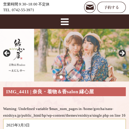
営業時間 9:30~18:00 不定休
TEL. 0742-55-3971
IMG_4411 | 奈良・着物＆香salon 縁心屋
Warning
: Undefined variable $max_num_pages in
/home/gotcha/nara-
enishiya.jp/public_html/hp/wp-content/themes/enishiya/single.php
on line
16
2025年3月3日