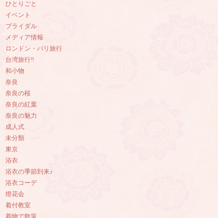
ひとりごと
イベント
ブライダル
メディア情報
ロンドン・パリ旅行
台湾旅行‼︎
和小物
奈良
奈良の桜
奈良の紅葉
奈良の魅力
成人式
未分類
東京
浴衣
浴衣の季節到来♪
浴衣コーデ
燈花会
着付教室
着物で散策