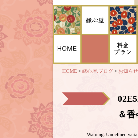
HOME
>
縁心屋.ブログ
>
お知らせ
02E
＆香s
Warning
: Undefined var