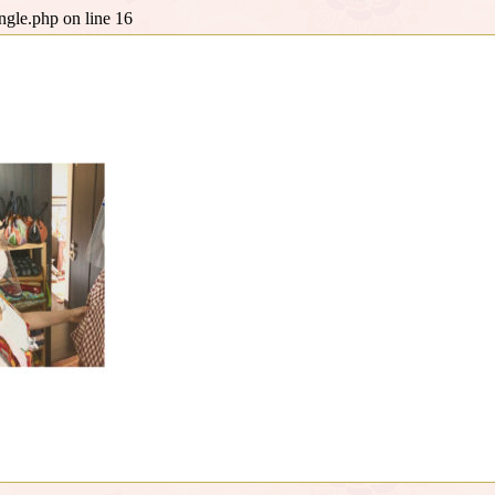
ingle.php
on line
16