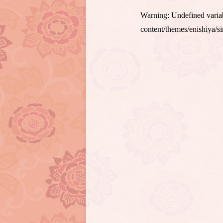
Warning
: Undefined var
content/themes/enishiya/s