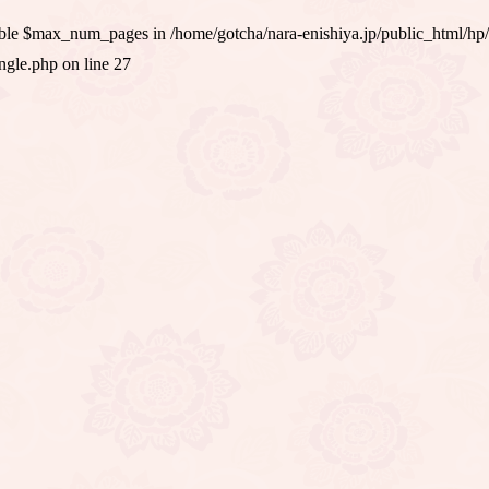
iable $max_num_pages in
/home/gotcha/nara-enishiya.jp/public_html/hp
ingle.php
on line
27