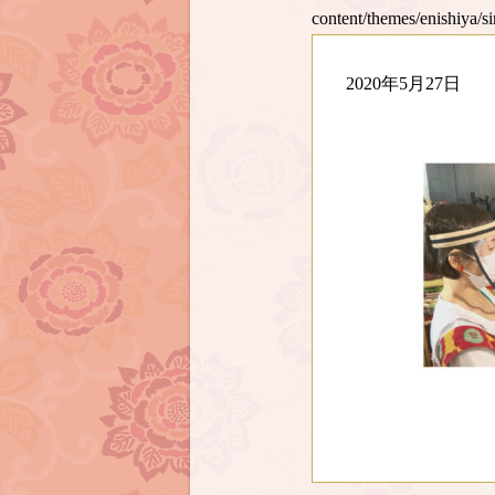
content/themes/enishiya/s
2020年5月27日