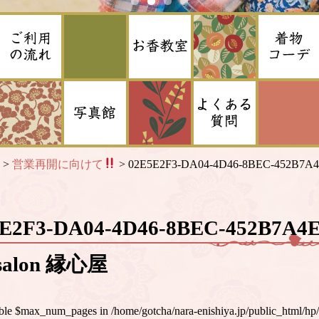
>
営業再開に向けて
>
02E5E2F3-DA04-4D46-8BEC-452B7A
5E2F3-DA04-4D46-8BEC-452B7A
alon 縁心屋
iable $max_num_pages in
/home/gotcha/nara-enishiya.jp/public_html/hp