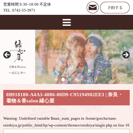
営業時間 9:30~18:00 不定休
TEL. 0742-55-3971
8B918180-A4A3-4086-80D9-C95194902EE3 | 奈良・
着物＆香salon 縁心屋
Warning
: Undefined variable $max_num_pages in
/home/gotcha/nara-
enishiya.jp/public_html/hp/wp-content/themes/enishiya/single.php
on line
16