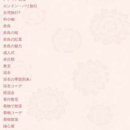
ロンドン・パリ旅行
台湾旅行‼︎
和小物
奈良
奈良の桜
奈良の紅葉
奈良の魅力
成人式
未分類
東京
浴衣
浴衣の季節到来♪
浴衣コーデ
燈花会
着付教室
着物で散策
着物コーデ
着物散策
縁心屋