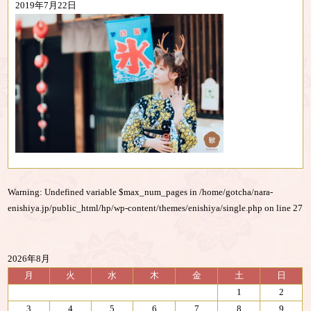
2019年7月22日
Warning
: Undefined variable $max_num_pages in
/home/gotcha/nara-
enishiya.jp/public_html/hp/wp-content/themes/enishiya/single.php
on line
27
2026年8月
月
火
水
木
金
土
日
1
2
3
4
5
6
7
8
9