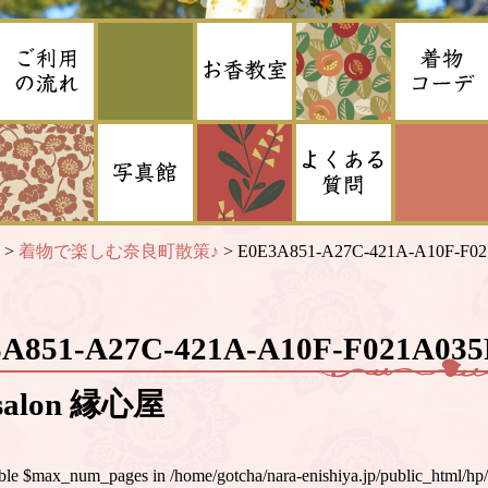
>
着物で楽しむ奈良町散策♪
>
E0E3A851-A27C-421A-A10F-F0
3A851-A27C-421A-A10F-F021A0
alon 縁心屋
iable $max_num_pages in
/home/gotcha/nara-enishiya.jp/public_html/hp