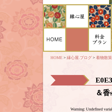
HOME
>
縁心屋.ブログ
>
着物散策
E0E
＆香s
Warning
: Undefined var