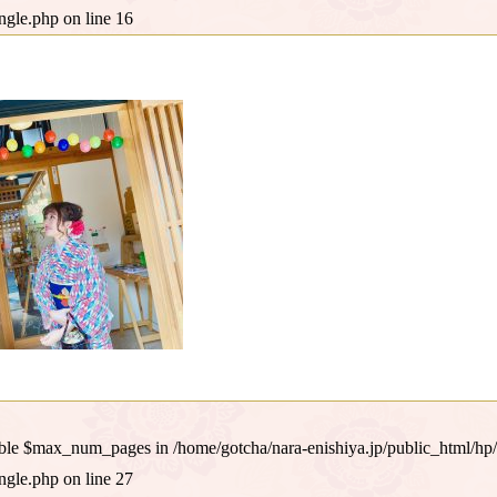
ingle.php
on line
16
iable $max_num_pages in
/home/gotcha/nara-enishiya.jp/public_html/hp
ingle.php
on line
27