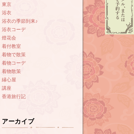
東京
浴衣
浴衣の季節到来♪
浴衣コーデ
燈花会
着付教室
着物で散策
着物コーデ
着物散策
縁心屋
講座
香港旅行記
アーカイブ