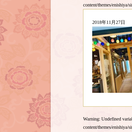
content/themes/enishiya/s
2018年11月27日
Warning
: Undefined var
content/themes/enishiya/s