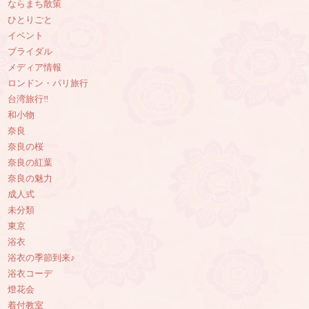
ならまち散策
ひとりごと
イベント
ブライダル
メディア情報
ロンドン・パリ旅行
台湾旅行‼︎
和小物
奈良
奈良の桜
奈良の紅葉
奈良の魅力
成人式
未分類
東京
浴衣
浴衣の季節到来♪
浴衣コーデ
燈花会
着付教室