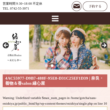
営業時間 9:30~18:00 不定休
TEL. 0742-55-3971
4AC55977-D9B7-488F-95E8-D31C25EF1D39 | 奈良・
着物＆香salon 縁心屋
Warning
: Undefined variable $max_num_pages in
/home/gotcha/nara-
enishiya.jp/public_html/hp/wp-content/themes/enishiya/single.php
on line
16