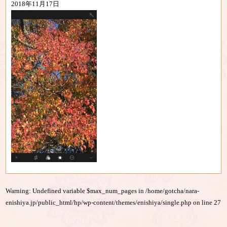
2018年11月17日
Warning
: Undefined variable $max_num_pages in
/home/gotcha/nara-
enishiya.jp/public_html/hp/wp-content/themes/enishiya/single.php
on line
27