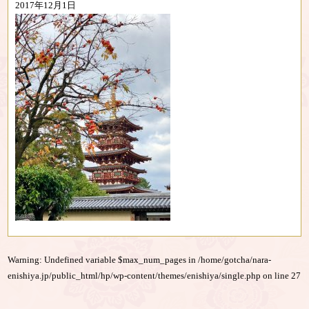
2017年12月1日
Warning
: Undefined variable $max_num_pages in
/home/gotcha/nara-
enishiya.jp/public_html/hp/wp-content/themes/enishiya/single.php
on line
27