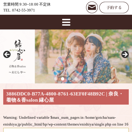
営業時間 9:30~18:00 不定休
TEL. 0742-55-3971
3886DDC0-B77A-4800-8761-63EF0F48B92C | 奈良・
着物＆香salon 縁心屋
Warning
: Undefined variable $max_num_pages in
/home/gotcha/nara-
enishiya.jp/public_html/hp/wp-content/themes/enishiya/single.php
on line
16