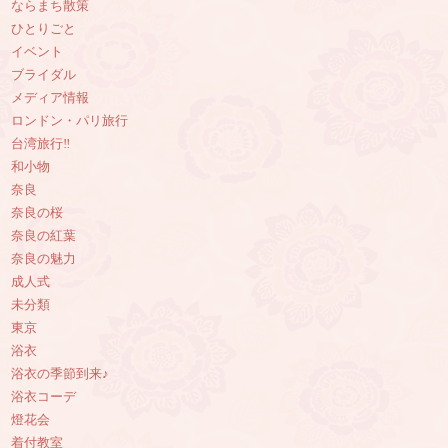
ならまち散策
ひとりごと
イベント
ブライダル
メディア情報
ロンドン・パリ旅行
台湾旅行‼︎
和小物
奈良
奈良の桜
奈良の紅葉
奈良の魅力
成人式
未分類
東京
浴衣
浴衣の季節到来♪
浴衣コーデ
燈花会
着付教室