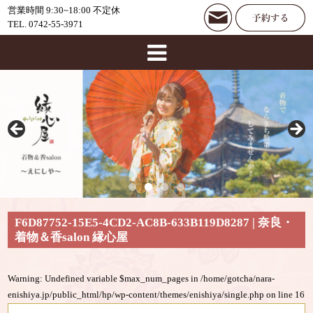
営業時間 9:30~18:00 不定休
TEL. 0742-55-3971
F6D87752-15E5-4CD2-AC8B-633B119D8287 | 奈良・
着物＆香salon 縁心屋
Warning
: Undefined variable $max_num_pages in
/home/gotcha/nara-
enishiya.jp/public_html/hp/wp-content/themes/enishiya/single.php
on line
16