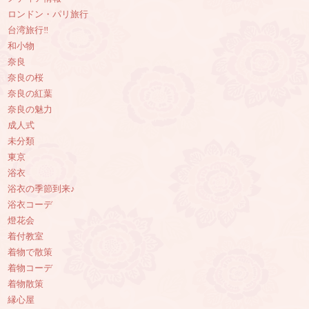
ロンドン・パリ旅行
台湾旅行‼︎
和小物
奈良
奈良の桜
奈良の紅葉
奈良の魅力
成人式
未分類
東京
浴衣
浴衣の季節到来♪
浴衣コーデ
燈花会
着付教室
着物で散策
着物コーデ
着物散策
縁心屋