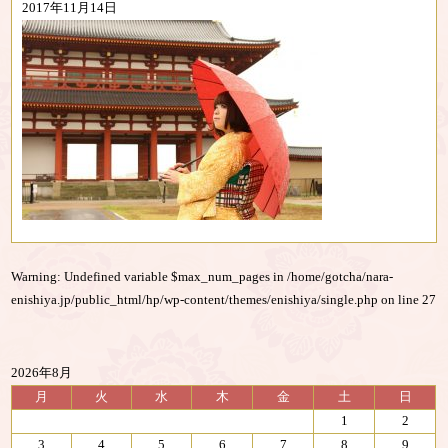
2017年11月14日
Warning
: Undefined variable $max_num_pages in
/home/gotcha/nara-
enishiya.jp/public_html/hp/wp-content/themes/enishiya/single.php
on line
27
2026年8月
月
火
水
木
金
土
日
1
2
3
4
5
6
7
8
9