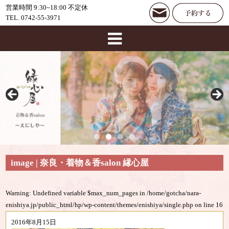
営業時間 9:30~18:00 不定休
TEL. 0742-55-3971
image | 奈良・着物＆香salon 縁心屋
Warning
: Undefined variable $max_num_pages in
/home/gotcha/nara-
enishiya.jp/public_html/hp/wp-content/themes/enishiya/single.php
on line
16
2016年8月15日