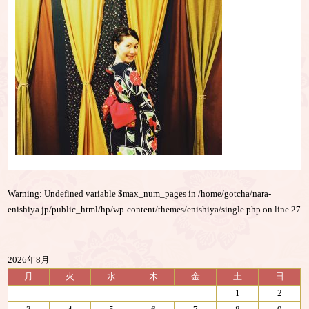
Warning
: Undefined variable $max_num_pages in
/home/gotcha/nara-
enishiya.jp/public_html/hp/wp-content/themes/enishiya/single.php
on line
27
2026年8月
月
火
水
木
金
土
日
1
2