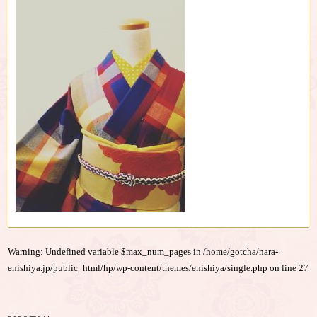
Warning
: Undefined variable $max_num_pages in
/home/gotcha/nara-
enishiya.jp/public_html/hp/wp-content/themes/enishiya/single.php
on line
27