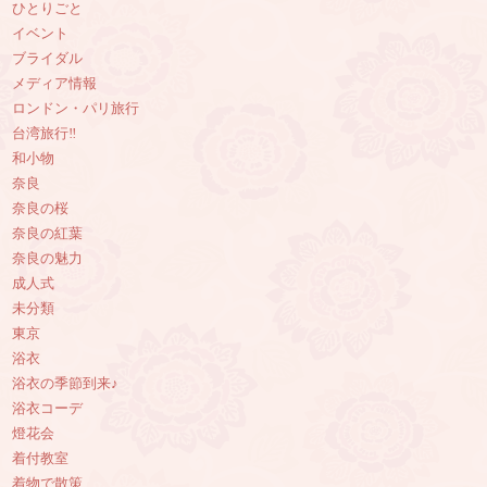
ひとりごと
イベント
ブライダル
メディア情報
ロンドン・パリ旅行
台湾旅行‼︎
和小物
奈良
奈良の桜
奈良の紅葉
奈良の魅力
成人式
未分類
東京
浴衣
浴衣の季節到来♪
浴衣コーデ
燈花会
着付教室
着物で散策