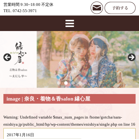
営業時間 9:30~18:00 不定休
TEL. 0742-55-3971
image | 奈良・着物＆香salon 縁心屋
Warning
: Undefined variable $max_num_pages in
/home/gotcha/nara-
enishiya.jp/public_html/hp/wp-content/themes/enishiya/single.php
on line
16
2017年1月16日