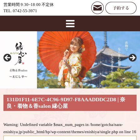
営業時間 9:30~18:00 不定休
TEL. 0742-55-3971
131D1F11-6E7C-4C96-9D97-F8AAADDDC2D8 | 奈
良・着物＆香salon 縁心屋
Warning
: Undefined variable $max_num_pages in
/home/gotcha/nara-
enishiya.jp/public_html/hp/wp-content/themes/enishiya/single.php
on line
16