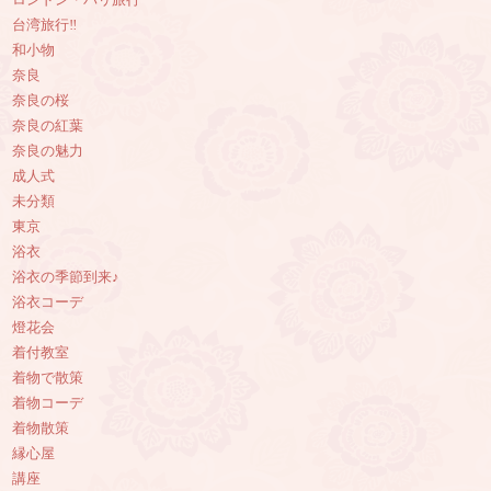
ロンドン・パリ旅行
台湾旅行‼︎
和小物
奈良
奈良の桜
奈良の紅葉
奈良の魅力
成人式
未分類
東京
浴衣
浴衣の季節到来♪
浴衣コーデ
燈花会
着付教室
着物で散策
着物コーデ
着物散策
縁心屋
講座