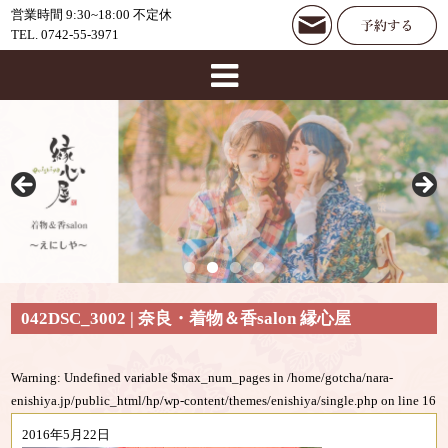
営業時間 9:30~18:00 不定休
TEL. 0742-55-3971
042DSC_3002 | 奈良・着物＆香salon 縁心屋
Warning
: Undefined variable $max_num_pages in
/home/gotcha/nara-
enishiya.jp/public_html/hp/wp-content/themes/enishiya/single.php
on line
16
2016年5月22日