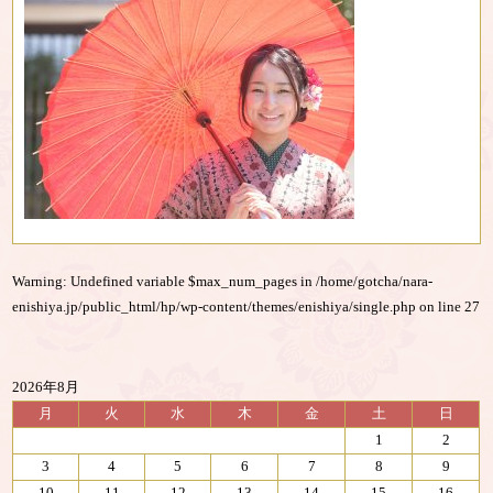
Warning
: Undefined variable $max_num_pages in
/home/gotcha/nara-
enishiya.jp/public_html/hp/wp-content/themes/enishiya/single.php
on line
27
2026年8月
月
火
水
木
金
土
日
1
2
3
4
5
6
7
8
9